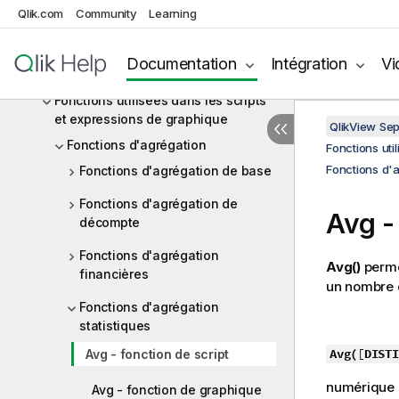
Expressions de script
Qlik.com
Community
Learning
Expressions de graphique
Documentation
Intégration
Vi
Opérateurs
Fonctions utilisées dans les scripts
et expressions de graphique
QlikView Se
Fonctions d'agrégation
Fonctions uti
Fonctions d'a
Fonctions d'agrégation de base
Fonctions d'agrégation de
Avg -
décompte
Fonctions d'agrégation
Avg()
perme
financières
un nombre 
Fonctions d'agrégation
statistiques
Avg(
[
DISTI
Avg - fonction de script
numérique
Avg - fonction de graphique