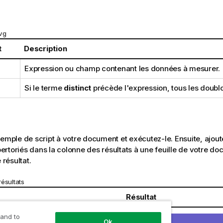
vg
t
Description
Expression ou champ contenant les données à mesurer.
Si le terme
distinct
précède l'expression, tous les doublo
xemple de script à votre document et exécutez-le. Ensuite, ajout
rtoriés dans la colonne des résultats à une feuille de votre do
 résultat.
ésultats
Résultat
 and to
Ok
Customer MyAverageSalesBy