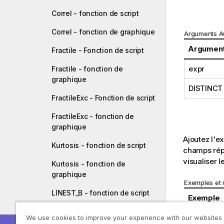
Correl - fonction de script
Correl - fonction de graphique
Arguments A
Argumen
Fractile - Fonction de script
expr
Fractile - fonction de
graphique
DISTINCT
FractileExc - Fonction de script
FractileExc - fonction de
graphique
Ajoutez l'e
Kurtosis - fonction de script
champs répe
visualiser le
Kurtosis - fonction de
graphique
Exemples et r
LINEST_B - fonction de script
Exemple
LINEST_B - fonction de
We use cookies to improve your experience with our websites
graphique
Temp: