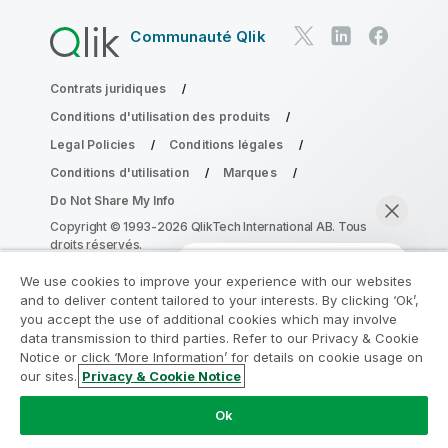
Communauté Qlik
Contrats juridiques
Conditions d'utilisation des produits
Legal Policies
Conditions légales
Conditions d'utilisation
Marques
Do Not Share My Info
Copyright © 1993-2026 QlikTech International AB. Tous
droits réservés.
We use cookies to improve your experience with our websites
and to deliver content tailored to your interests. By clicking ‘Ok’,
Rejoignez le Programme de
you accept the use of additional cookies which may involve
data transmission to third parties. Refer to our Privacy & Cookie
modernisation analytique
Notice or click ‘More Information’ for details on cookie usage on
our sites.
Privacy & Cookie Notice
Modernisez votre système sans compromettre vos
Discuter maintenant
précieuses applications QlikView grâce au Programme
Ok
de modernisation analytique.
Cliquez ici
pour plus