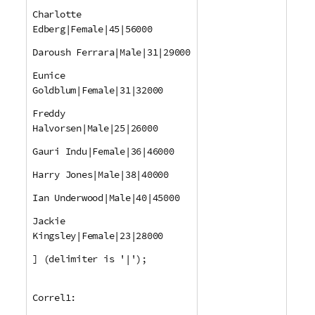
Charlotte
Edberg|Female|45|56000
Daroush Ferrara|Male|31|29000
Eunice
Goldblum|Female|31|32000
Freddy
Halvorsen|Male|25|26000
Gauri Indu|Female|36|46000
Harry Jones|Male|38|40000
Ian Underwood|Male|40|45000
Jackie
Kingsley|Female|23|28000
] (delimiter is '|');
Correl1: