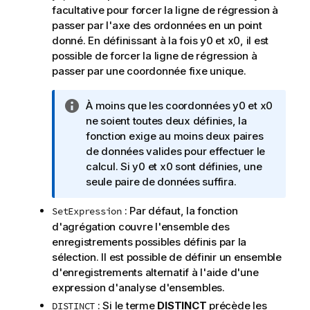
facultative pour forcer la ligne de régression à
passer par l'axe des ordonnées en un point
donné. En définissant à la fois
y0
et
x0
, il est
possible de forcer la ligne de régression à
passer par une coordonnée fixe unique.
N
À moins que les coordonnées
y0
et
x0
o
ne soient toutes deux définies, la
t
fonction exige au moins deux paires
e
de données valides pour effectuer le
I
calcul. Si
y0
et
x0
sont définies, une
n
seule paire de données suffira.
f
: Par défaut, la fonction
SetExpression
o
d'agrégation couvre l'ensemble des
r
enregistrements possibles définis par la
m
sélection. Il est possible de définir un ensemble
a
d'enregistrements alternatif à l'aide d'une
t
expression d'analyse d'ensembles.
i
o
: Si le terme
DISTINCT
précède les
DISTINCT