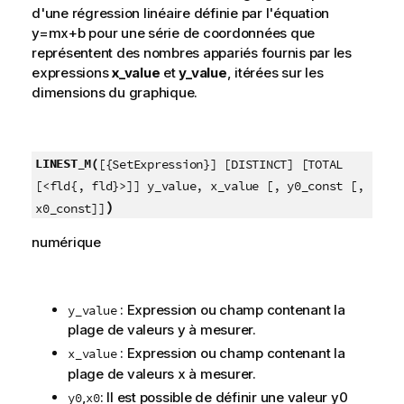
d'une régression linéaire définie par l'équation
y=mx+b
pour une série de coordonnées que
représentent des nombres appariés fournis par les
expressions
x_value
et
y_value
, itérées sur les
dimensions du graphique.
LINEST_M(
[{SetExpression}] [DISTINCT] [TOTAL
[<fld{, fld}>]] y_value, x_value [, y0_const [,
)
x0_const]]
numérique
: Expression ou champ contenant la
y_value
plage de valeurs
y
à mesurer.
: Expression ou champ contenant la
x_value
plage de valeurs
x
à mesurer.
,
: Il est possible de définir une valeur
y0
y0
x0