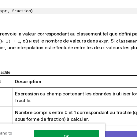
xpr, fraction
)
 renvoie la valeur correspondant au classement tel que défini p
, où
est le nombre de valeurs dans
. Si
(N-1) + 1
N
expr
classeme
er, une interpolation est effectuée entre les deux valeurs les pl
actile
t
Description
Expression ou champ contenant les données à utiliser lor
fractile.
Nombre compris entre 0 et 1 correspondant au fractile (
sous forme de fraction) à calculer.
 and to
Ok