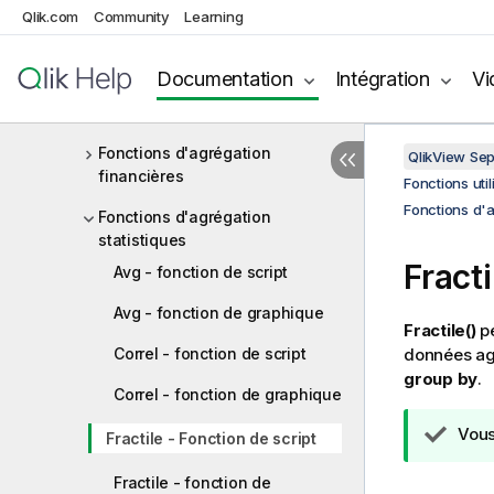
Fonctions d'agrégation
Qlik.com
Community
Learning
Fonctions d'agrégation de base
Documentation
Intégration
Vi
Fonctions d'agrégation de
décompte
Fonctions d'agrégation
QlikView Se
financières
Fonctions uti
Fonctions d'a
Fonctions d'agrégation
statistiques
Fracti
Avg - fonction de script
Avg - fonction de graphique
Fractile()
pe
Correl - fonction de script
données agr
group by
.
Correl - fonction de graphique
N
Vous
Fractile - Fonction de script
o
t
Fractile - fonction de