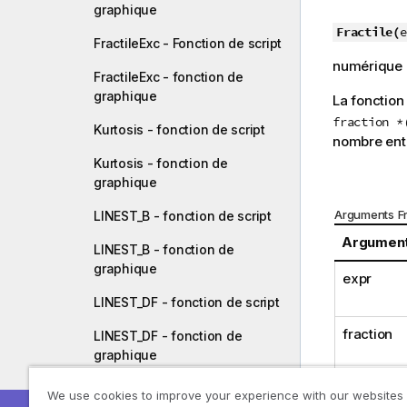
graphique
e
C
Fractile(
e
FractileExc - Fonction de script
o
numérique
n
FractileExc - fonction de
s
graphique
La fonction
e
fraction *
Kurtosis - fonction de script
i
nombre enti
l
Kurtosis - fonction de
graphique
Arguments Fr
LINEST_B - fonction de script
Argumen
LINEST_B - fonction de
graphique
expr
LINEST_DF - fonction de script
fraction
LINEST_DF - fonction de
graphique
LINEST_F - fonction de script
We use cookies to improve your experience with our websites