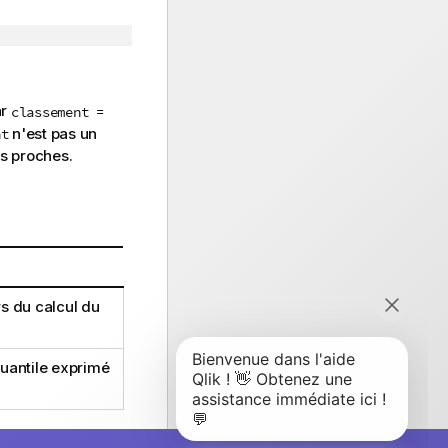
ar
classement =
n'est pas un
nt
us proches.
s du calcul du
quantile exprimé