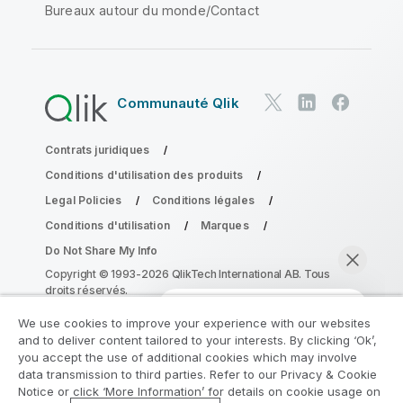
Bureaux autour du monde/Contact
Communauté Qlik
Contrats juridiques
Conditions d'utilisation des produits
Legal Policies
Conditions légales
Conditions d'utilisation
Marques
Do Not Share My Info
Copyright © 1993-2026 QlikTech International AB. Tous
droits réservés.
We use cookies to improve your experience with our websites
and to deliver content tailored to your interests. By clicking ‘Ok’,
Rejoignez le Programme de
you accept the use of additional cookies which may involve
data transmission to third parties. Refer to our Privacy & Cookie
modernisation analytique
Notice or click ‘More Information’ for details on cookie usage on