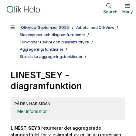
Search
Meny
QlikView September 2025
Arbeta med QlikView
Skriptsyntax och diagramfunktioner
Funktioner i skript och diagramuttryck
Aggregeringsfunktioner
Statistiska aggregeringsfunktioner
LINEST_SEY
-
diagramfunktion
PÅ DEN HÄR SIDAN
Mer information
LINEST_SEY()
returnerar det aggregerade
standardfelet för
y
-estimatet av en linjär regression