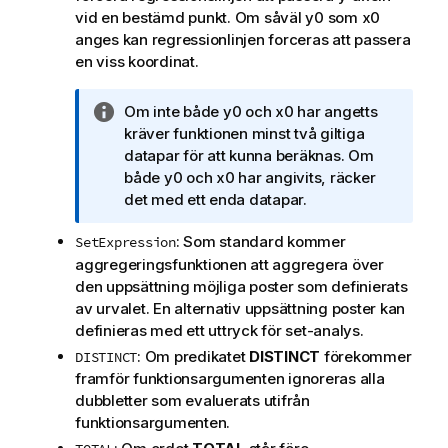
vid en bestämd punkt. Om såväl
y0
som
x0
anges kan regressionlinjen forceras att passera
en viss koordinat.
A
Om inte både
y0
och
x0
har angetts
n
kräver funktionen minst två giltiga
t
datapar för att kunna beräknas. Om
e
både
y0
och
x0
har angivits, räcker
c
det med ett enda datapar.
k
: Som standard kommer
SetExpression
n
aggregeringsfunktionen att aggregera över
i
den uppsättning möjliga poster som definierats
n
av urvalet. En alternativ uppsättning poster kan
g
definieras med ett uttryck för set-analys.
o
m
: Om predikatet
DISTINCT
förekommer
DISTINCT
i
framför funktionsargumenten ignoreras alla
n
dubbletter som evaluerats utifrån
f
funktionsargumenten.
o