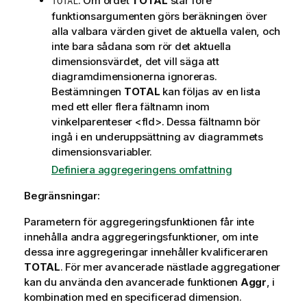
: Om ordet
TOTAL
står före
TOTAL
r
funktionsargumenten görs beräkningen över
m
alla valbara värden givet de aktuella valen, och
a
inte bara sådana som rör det aktuella
t
dimensionsvärdet, det vill säga att
i
diagramdimensionerna ignoreras.
o
Bestämningen
TOTAL
kan följas av en lista
n
med ett eller flera fältnamn inom
vinkelparenteser
<fld>
. Dessa fältnamn bör
ingå i en underuppsättning av diagrammets
dimensionsvariabler.
Definiera aggregeringens omfattning
Begränsningar:
Parametern för aggregeringsfunktionen får inte
innehålla andra aggregeringsfunktioner, om inte
dessa inre aggregeringar innehåller kvalificeraren
TOTAL
. För mer avancerade nästlade aggregationer
kan du använda den avancerade funktionen
Aggr
, i
kombination med en specificerad dimension.