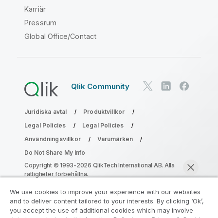
Karriär
Pressrum
Global Office/Contact
Qlik Community
Juridiska avtal
Produktvillkor
Legal Policies
Legal Policies
Användningsvillkor
Varumärken
Do Not Share My Info
Copyright © 1993-2026 QlikTech International AB. Alla
rättigheter förbehållna.
We use cookies to improve your experience with our websites
and to deliver content tailored to your interests. By clicking ‘Ok’,
Gå med i programmet Analytics
you accept the use of additional cookies which may involve