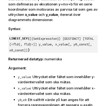
som definieras av ekvationen
y=mx+b
för en serie
koordinater som motsvaras av parvisa tal som ges av
uttrycken
x_value
och
y_value
, itererat över
diagrammets dimensioner.
Syntax:
LINEST_SEY(
[{SetExpression}] [DISTINCT] [TOTAL
[<fld{, fld}>]] y_value, x_value[, y0_const[,
)
x0_const]]
Returnerad datatyp:
numeriska
Argument:
: Uttrycket eller fältet som innehåller
y
-
y_value
värdeintervallet som ska mätas.
: Uttrycket eller fältet som innehåller
x
-
x_value
värdeintervallet som ska mätas.
,
: Ett valfritt värde
y0
kan anges för att
y0
x0
forcera regressionslinjen att passera y-axeln