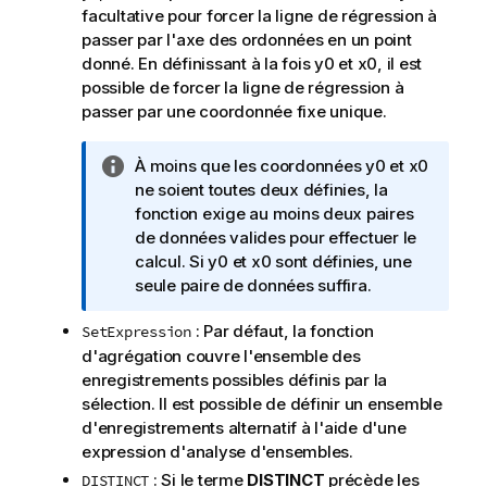
facultative pour forcer la ligne de régression à
passer par l'axe des ordonnées en un point
donné. En définissant à la fois
y0
et
x0
, il est
possible de forcer la ligne de régression à
passer par une coordonnée fixe unique.
N
À moins que les coordonnées
y0
et
x0
o
ne soient toutes deux définies, la
t
fonction exige au moins deux paires
e
de données valides pour effectuer le
I
calcul. Si
y0
et
x0
sont définies, une
n
seule paire de données suffira.
f
: Par défaut, la fonction
SetExpression
o
d'agrégation couvre l'ensemble des
r
enregistrements possibles définis par la
m
sélection. Il est possible de définir un ensemble
a
d'enregistrements alternatif à l'aide d'une
t
expression d'analyse d'ensembles.
i
o
: Si le terme
DISTINCT
précède les
DISTINCT