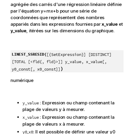
agrégée des carrés d'une régression linéaire définie
par l'équation
y=mx+b
pour une série de
coordonnées que représentent des nombres
appariés dans les expressions fournies par
x_value
et
y_value
, itérées sur les dimensions du graphique.
LINEST_SSRESID(
[{SetExpression}] [DISTINCT]
[TOTAL [<fld{, fld}>]] y_value, x_value[,
)
y0_const[, x0_const]]
numérique
: Expression ou champ contenant la
y_value
plage de valeurs
y
à mesurer.
: Expression ou champ contenant la
x_value
plage de valeurs
x
à mesurer.
,
: Il est possible de définir une valeur
y0
y0
x0