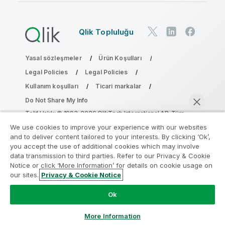
Qlik Topluluğu
Yasal sözleşmeler
Ürün Koşulları
Legal Policies
Legal Policies
Kullanım koşulları
Ticari markalar
Do Not Share My Info
Telif Hakkı © 1993-2026 QlikTech International AB. Tüm
hakları saklıdır.
We use cookies to improve your experience with our websites
and to deliver content tailored to your interests. By clicking ‘Ok’,
you accept the use of additional cookies which may involve
data transmission to third parties. Refer to our Privacy & Cookie
Analiz Modernleştirme Programına katılın
Notice or click ‘More Information’ for details on cookie usage on
our sites.
Privacy & Cookie Notice
Analiz Modernleştirme Programı ile değerli QlikView
Şimdi sohbet et
uygulamalarınızı ödün vermeden modernleştirin.
Bize
Ok
ulaşmak
ve daha fazla bilgi almak için buraya tıklayın:
ampquestions@qlik.com
More Information