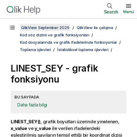
Search
Menü
QlikView September 2025
QlikView ile çalışma
Kod söz dizimi ve grafik fonksiyonları
Kod dosyalarında ve grafik ifadelerinde fonksiyonlar
Toplama işlevleri
İstatistiksel toplama işlevleri
LINEST_SEY
- grafik
fonksiyonu
BU SAYFADA
Daha fazla bilgi
LINEST_SEY()
, grafik boyutları üzerinde yinelenen,
x_value
ve
y_value
ile verilen ifadelerdeki
eşleştirilmiş sayıların temsil ettiği bir koordinat dizisi