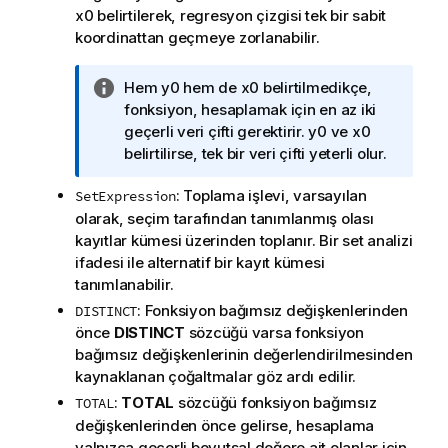
x0
belirtilerek, regresyon çizgisi tek bir sabit
koordinattan geçmeye zorlanabilir.
B
Hem
y0
hem de
x0
belirtilmedikçe,
i
fonksiyon, hesaplamak için en az iki
l
geçerli veri çifti gerektirir.
y0
ve
x0
g
belirtilirse, tek bir veri çifti yeterli olur.
i
: Toplama işlevi, varsayılan
SetExpression
n
olarak, seçim tarafından tanımlanmış olası
o
kayıtlar kümesi üzerinden toplanır. Bir set analizi
t
ifadesi ile alternatif bir kayıt kümesi
u
tanımlanabilir.
: Fonksiyon bağımsız değişkenlerinden
DISTINCT
önce
DISTINCT
sözcüğü varsa fonksiyon
bağımsız değişkenlerinin değerlendirilmesinden
kaynaklanan çoğaltmalar göz ardı edilir.
:
TOTAL
sözcüğü fonksiyon bağımsız
TOTAL
değişkenlerinden önce gelirse, hesaplama
yalnızca geçerli boyutsal değere ait olanlar için