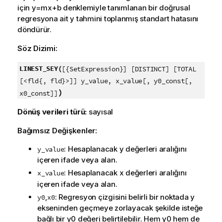
için
y=mx+b
denklemiyle tanımlanan bir doğrusal
regresyona ait
y
tahmini toplanmış standart hatasını
döndürür.
Söz Dizimi:
LINEST_SEY(
[{SetExpression}] [DISTINCT] [TOTAL
[<fld{, fld}>]] y_value, x_value[, y0_const[,
)
x0_const]]
Dönüş verileri türü:
sayısal
Bağımsız Değişkenler:
: Hesaplanacak
y
değerleri aralığını
y_value
içeren ifade veya alan.
: Hesaplanacak
x
değerleri aralığını
x_value
içeren ifade veya alan.
,
: Regresyon çizgisini belirli bir noktada y
y0
x0
ekseninden geçmeye zorlayacak şekilde isteğe
bağlı bir
y0
değeri belirtilebilir. Hem
y0
hem de