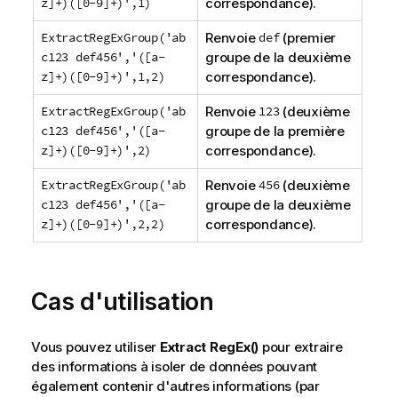
z]+)([0-9]+)',1)
correspondance).
ExtractRegExGroup('ab
Renvoie
def
(premier
c123 def456','([a-
groupe de la deuxième
z]+)([0-9]+)',1,2)
correspondance).
ExtractRegExGroup('ab
Renvoie
123
(deuxième
c123 def456','([a-
groupe de la première
z]+)([0-9]+)',2)
correspondance).
ExtractRegExGroup('ab
Renvoie
456
(deuxième
c123 def456','([a-
groupe de la deuxième
z]+)([0-9]+)',2,2)
correspondance).
Cas d'utilisation
Vous pouvez utiliser
Extract RegEx()
pour extraire
des informations à isoler de données pouvant
également contenir d'autres informations (par