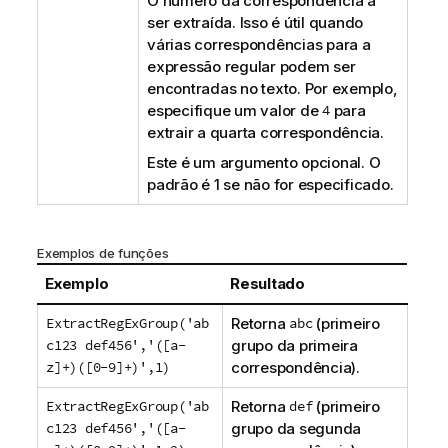
O número da correspondência a
ser extraída. Isso é útil quando
várias correspondências para a
expressão regular podem ser
encontradas no texto. Por exemplo,
especifique um valor de
4
para
extrair a quarta correspondência.
Este é um argumento opcional. O
padrão é
1
se não for especificado.
Exemplos de funções
Exemplo
Resultado
ExtractRegExGroup('ab
Retorna
abc
(primeiro
c123 def456','([a-
grupo da primeira
z]+)([0-9]+)',1)
correspondência).
ExtractRegExGroup('ab
Retorna
def
(primeiro
c123 def456','([a-
grupo da segunda