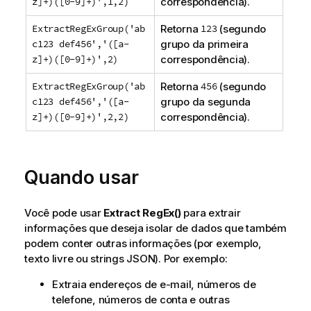
z]+)([0-9]+)',1,2)
correspondência).
ExtractRegExGroup('ab
Retorna
123
(segundo
c123 def456','([a-
grupo da primeira
z]+)([0-9]+)',2)
correspondência).
ExtractRegExGroup('ab
Retorna
456
(segundo
c123 def456','([a-
grupo da segunda
z]+)([0-9]+)',2,2)
correspondência).
Quando usar
Você pode usar
Extract RegEx()
para extrair
informações que deseja isolar de dados que também
podem conter outras informações (por exemplo,
texto livre ou strings JSON). Por exemplo:
Extraia endereços de e-mail, números de
telefone, números de conta e outras