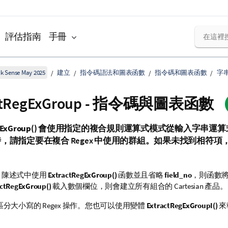
評估指南
手冊
k Sense May 2025
建立
指令碼語法和圖表函數
指令碼和圖表函數
字
actRegExGroup - 指令碼與圖表函數
ExGroup()
會使用指定的複合規則運算式模式從輸入字串運算
，請指定要在複合 Regex 中使用的群組。如果未找到相符
陳述式中使用
ExtractRegExGroup()
函數並且省略
field_no
，則函數
actRegExGroup()
載入數個欄位，則會建立所有組合的 Cartesian 產品。
分大小寫的 Regex 操作。您也可以使用變體
ExtractRegExGroupI()
來
。