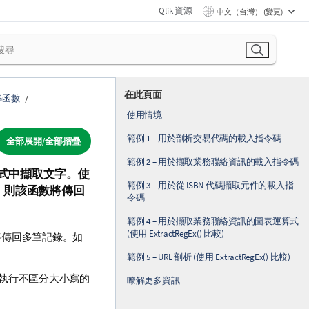
Qlik 資源
中文（台灣） (變更)
在此頁面
串函數
使用情境
範例 1 – 用於剖析交易代碼的載入指令碼
全部展開/全部摺疊
範例 2 – 用於擷取業務聯絡資訊的載入指令碼
式中擷取文字。使
範例 3 – 用於從 ISBN 代碼擷取元件的載入指
項，則該函數將傳回
令碼
範例 4 – 用於擷取業務聯絡資訊的圖表運算式
(使用 ExtractRegEx() 比較)
將傳回多筆記錄。如
範例 5 – URL 剖析 (使用 ExtractRegEx() 比較)
執行不區分大小寫的
瞭解更多資訊