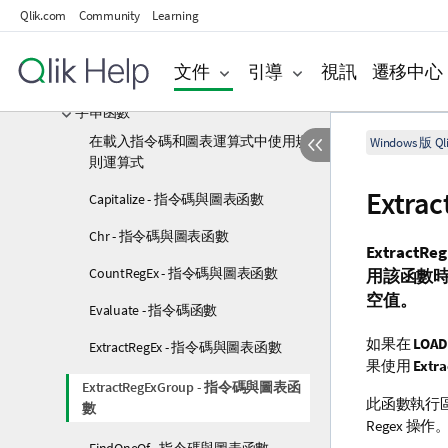
範圍函數
Qlik.com
Community
Learning
關係函數
文件
引導
視訊
遷移中心
統計分布函數
字串函數
在載入指令碼和圖表運算式中使用規
Windows 版 Qli
則運算式
Extr
Capitalize - 指令碼與圖表函數
Chr - 指令碼與圖表函數
ExtractReg
CountRegEx - 指令碼與圖表函數
用該函數時
空值。
Evaluate - 指令碼函數
如果在
LOAD
ExtractRegEx - 指令碼與圖表函數
果使用
Extr
ExtractRegExGroup - 指令碼與圖表函
此函數執行區
數
Regex 操作