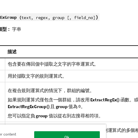
)
ExGroup (
text, regex, group [, field_no]
類型：
字串
描述
包含要在傳回值中擷取之文字的字串運算式。
用於擷取文字的規則運算式。
在複合規則運算式的情況下，群組的編號。
如果規則運算式僅包含一個群組，請改用
ExtractRegEx()
函數。
ExtractRegExGroup()
且
group
值為
0
。
您可以指定負
group
值以從右到左搜尋相符項。
要擷取之相符項的編號。當可能在文字中找到規則運算式的多個
er content
有用。例如，指定值
4
以擷取第四個相符項。
Ok