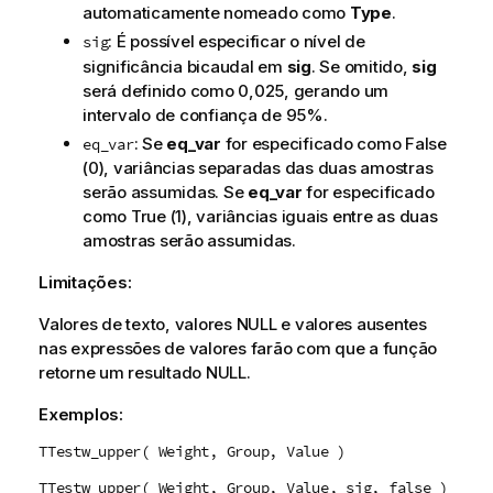
automaticamente nomeado como
Type
.
: É possível especificar o nível de
sig
significância bicaudal em
sig
. Se omitido,
sig
será definido como 0,025, gerando um
intervalo de confiança de 95%.
: Se
eq_var
for especificado como
False
eq_var
(0), variâncias separadas das duas amostras
serão assumidas. Se
eq_var
for especificado
como
True
(1), variâncias iguais entre as duas
amostras serão assumidas.
Limitações:
Valores de texto, valores
NULL
e valores ausentes
nas expressões de valores farão com que a função
retorne um resultado
NULL
.
Exemplos:
TTestw_upper( Weight, Group, Value )
TTestw_upper( Weight, Group, Value, sig, false )