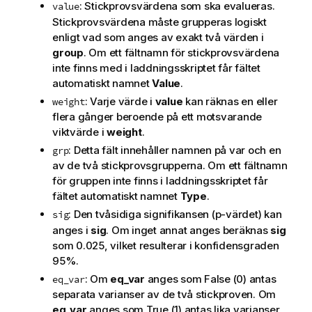
: Stickprovsvärdena som ska evalueras.
value
Stickprovsvärdena måste grupperas logiskt
enligt vad som anges av exakt två värden i
group
. Om ett fältnamn för stickprovsvärdena
inte finns med i laddningsskriptet får fältet
automatiskt namnet
Value
.
: Varje värde i
value
kan räknas en eller
weight
flera gånger beroende på ett motsvarande
viktvärde i
weight
.
: Detta fält innehåller namnen på var och en
grp
av de två stickprovsgrupperna. Om ett fältnamn
för gruppen inte finns i laddningsskriptet får
fältet automatiskt namnet
Type
.
: Den tvåsidiga signifikansen (p-värdet) kan
sig
anges i
sig
. Om inget annat anges beräknas
sig
som 0.025, vilket resulterar i konfidensgraden
95%.
: Om
eq_var
anges som
False
(0) antas
eq_var
separata varianser av de två stickproven. Om
eq_var
anges som
True
(1) antas lika varianser