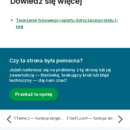
Dowiedz się więcej
Tworzenie typowego raportu dotyczącego testu t-
test
Czy ta strona była pomocna?
Jeżeli natkniesz się na problemy z tą stroną lub jej
zawartością — literówkę, brakujący krok lub błąd
techniczny — daj nam znać!
Przekaż tu opinię
TTestw_t — funkcja skryptu i funkcja wykresu
TTest1_conf — funkcja skryptu i funkcja wykresu