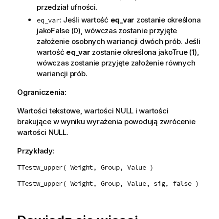
przedział ufności.
: Jeśli wartość
eq_var
zostanie określona
eq_var
jako
False
(0), wówczas zostanie przyjęte
założenie osobnych wariancji dwóch prób. Jeśli
wartość
eq_var
zostanie określona jako
True
(1),
wówczas zostanie przyjęte założenie równych
wariancji prób.
Ograniczenia:
Wartości tekstowe, wartości
NULL
i wartości
brakujące w wyniku wyrażenia powodują zwrócenie
wartości
NULL
.
Przykłady:
TTestw_upper( Weight, Group, Value )
TTestw_upper( Weight, Group, Value, sig, false )