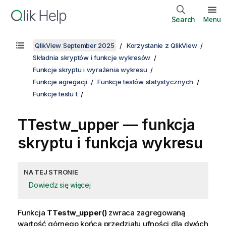
Search
Menu
QlikView September 2025
Korzystanie z QlikView
Składnia skryptów i funkcje wykresów
Funkcje skryptu i wyrażenia wykresu
Funkcje agregacji
Funkcje testów statystycznych
Funkcje testu t
TTestw_upper
— funkcja
skryptu i funkcja wykresu
NA TEJ STRONIE
Dowiedz się więcej
Funkcja
TTestw_upper()
zwraca zagregowaną
wartość górnego końca przedziału ufności dla dwóch