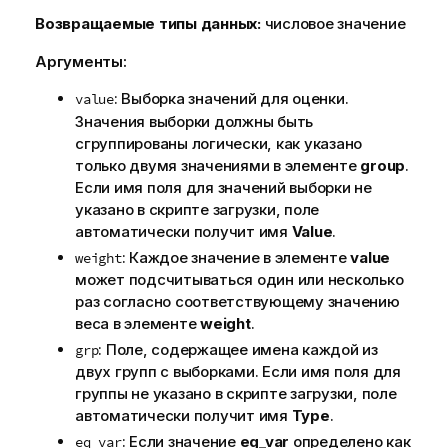
Возвращаемые типы данных:
числовое значение
Аргументы:
: Выборка значений для оценки.
value
Значения выборки должны быть
сгруппированы логически, как указано
только двумя значениями в элементе
group
.
Если имя поля для значений выборки не
указано в скрипте загрузки, поле
автоматически получит имя
Value
.
: Каждое значение в элементе
value
weight
может подсчитываться один или несколько
раз согласно соответствующему значению
веса в элементе
weight
.
: Поле, содержащее имена каждой из
grp
двух групп с выборками. Если имя поля для
группы не указано в скрипте загрузки, поле
автоматически получит имя
Type
.
: Если значение
eq_var
определено как
eq_var