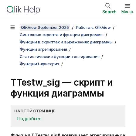
Search
Меню
QlikView September 2025
Работа с QlikView
Синтаксис скрипта и функции диаграммы
Функции в скриптах и выражениях диаграммы
Функции агрегирования
Статистические функции тестирования
Функции t-критерия
TTestw_sig
— скрипт и
функция диаграммы
НА ЭТОЙ СТРАНИЦЕ
Подробнее
Функция
TTestw_sig()
возвращает агрегированное