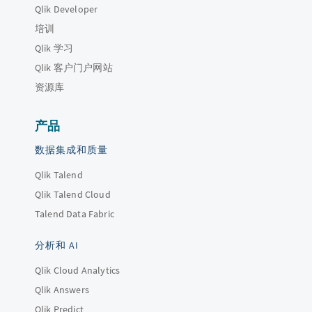
Qlik Developer
培训
Qlik 学习
Qlik 客户门户网站
资源库
产品
数据集成和质量
Qlik Talend
Qlik Talend Cloud
Talend Data Fabric
分析和 AI
Qlik Cloud Analytics
Qlik Answers
Qlik Predict