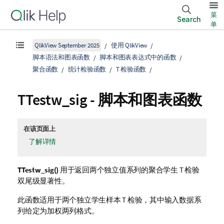
菜
Search
单
QlikView September 2025
使用 QlikView
脚本语法和图表函数
脚本和图表表达式中的函数
聚合函数
统计检验函数
T 检验函数
TTestw_sig
- 脚本和图表函数
在该页面上
了解详情
TTestw_sig()
用于返回两个独立值系列的聚合学生 T 检验
双尾级显著性。
此函数适用于两个独立学生样本 T 检验，其中输入数据系
列给定为加权两列格式。