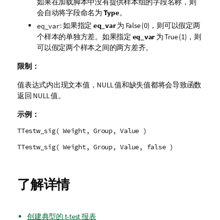
如果在加载脚本中没有提供样本组的字段名称，则
会自动将字段命名为
Type
。
: 如果指定
eq_var
为
False
(0)，则可以假定两
eq_var
个样本的单独方差。如果指定
eq_var
为
True
(1)，则
可以假定两个样本之间的两方差齐。
限制：
值表达式内出现文本值，
NULL
值和缺失值都将会导致函数
返回
NULL
值。
示例：
TTestw_sig( Weight, Group, Value )
TTestw_sig( Weight, Group, Value, false )
了解详情
创建典型的 t-test 报表