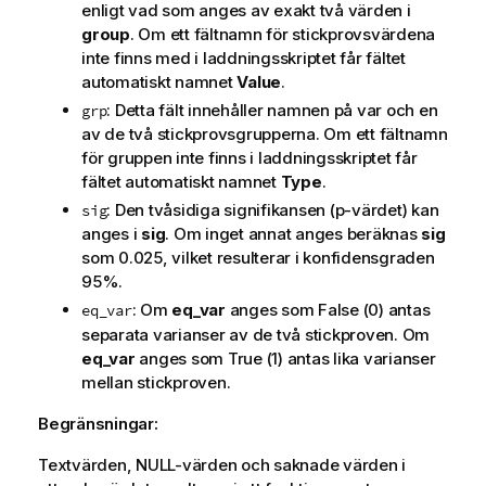
enligt vad som anges av exakt två värden i
group
. Om ett fältnamn för stickprovsvärdena
inte finns med i laddningsskriptet får fältet
automatiskt namnet
Value
.
: Detta fält innehåller namnen på var och en
grp
av de två stickprovsgrupperna. Om ett fältnamn
för gruppen inte finns i laddningsskriptet får
fältet automatiskt namnet
Type
.
: Den tvåsidiga signifikansen (p-värdet) kan
sig
anges i
sig
. Om inget annat anges beräknas
sig
som 0.025, vilket resulterar i konfidensgraden
95%.
: Om
eq_var
anges som
False
(0) antas
eq_var
separata varianser av de två stickproven. Om
eq_var
anges som
True
(1) antas lika varianser
mellan stickproven.
Begränsningar:
Textvärden,
NULL
-värden och saknade värden i