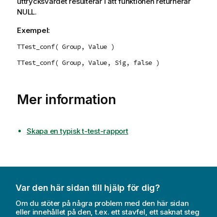
uttrycksvärdet resulterar i att funktionen returnerar
NULL
.
Exempel:
TTest_conf( Group, Value )
TTest_conf( Group, Value, Sig, false )
Mer information
Skapa en typisk t-test-rapport
Var den här sidan till hjälp för dig?
Om du stöter på några problem med den här sidan
eller innehållet på den, t.ex. ett stavfel, ett saknat steg