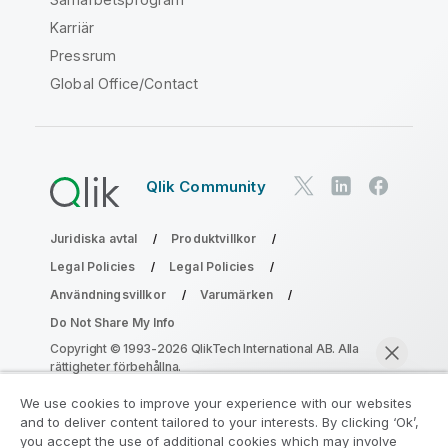
Karriär
Pressrum
Global Office/Contact
Qlik Community
Juridiska avtal
Produktvillkor
Legal Policies
Legal Policies
Användningsvillkor
Varumärken
Do Not Share My Info
Copyright © 1993-2026 QlikTech International AB. Alla
rättigheter förbehållna.
We use cookies to improve your experience with our websites
and to deliver content tailored to your interests. By clicking ‘Ok’,
Gå med i programmet Analytics
you accept the use of additional cookies which may involve