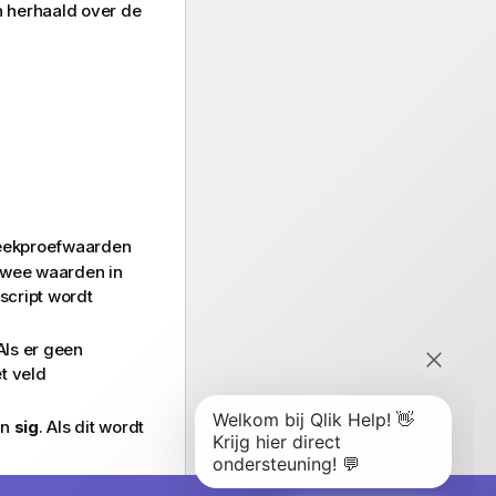
n herhaald over de
teekproefwaarden
twee waarden in
script wordt
Als er geen
t veld
in
sig
. Als dit wordt