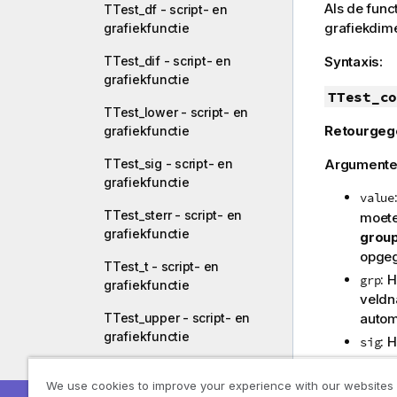
Als de func
TTest_df - script- en
grafiekdim
grafiekfunctie
TTest_dif - script- en
Syntaxis:
grafiekfunctie
TTest_co
TTest_lower - script- en
Retourgeg
grafiekfunctie
TTest_sig - script- en
Argumente
grafiekfunctie
value
TTest_sterr - script- en
moete
grafiekfunctie
grou
opgeg
TTest_t - script- en
: 
grp
grafiekfunctie
veldn
autom
TTest_upper - script- en
grafiekfunctie
: 
sig
wegge
TTestw_conf - script- en
betro
We use cookies to improve your experience with our websites
grafiekfunctie