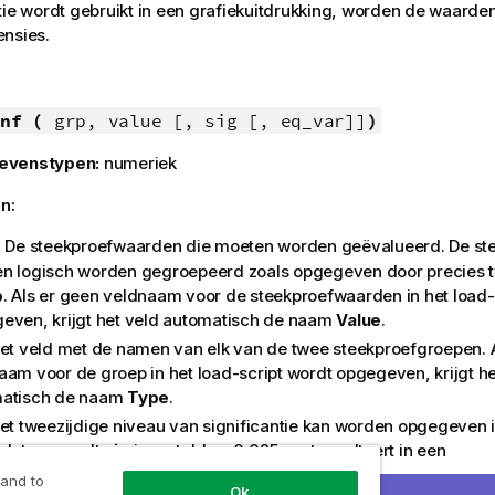
tie wordt gebruikt in een grafiekuitdrukking, worden de waarde
ensies.
nf (
grp, value [, sig [, eq_var]]
)
evenstypen:
numeriek
n:
: De steekproefwaarden die moeten worden geëvalueerd. De s
n logisch worden gegroepeerd zoals opgegeven door precies 
p
. Als er geen veldnaam voor de steekproefwaarden in het load-
even, krijgt het veld automatisch de naam
Value
.
Het veld met de namen van elk van de twee steekproefgroepen. 
aam voor de groep in het load-script wordt opgegeven, krijgt he
atisch de naam
Type
.
Het tweezijdige niveau van significantie kan worden opgegeven 
laten, wordt
sig
ingesteld op 0.025, wat resulteert in een
uwbaarheidsinterval van 95%.
 and to
Ok