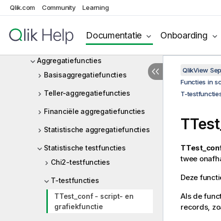
Qlik.com
Community
Learning
Operatoren
Documentatie
Onboarding
Functies in scripts en
grafiekuitdrukkingen
Aggregatiefuncties
QlikView Se
Basisaggregatiefuncties
Functies in s
Teller-aggregatiefuncties
T-testfunctie
Financiële aggregatiefuncties
TTest
Statistische aggregatiefuncties
TTest_con
Statistische testfuncties
twee onafha
Chi2-testfuncties
Deze functi
T-testfuncties
Als de func
TTest_conf - script- en
grafiekfunctie
records, zo