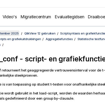
Video's
Migratiecentrum
Evaluatiegidsen
Draaibo
ptember 2025
QlikView 12 gebruiken
Scriptsyntaxis en grafiekfuncti
cripts en grafiekuitdrukkingen
Aggregatiefuncties
Statistische testfun
s
_conf
- script- en grafiekfuncti
f
retourneert het geaggregeerde vertrouwensinterval voor de t
nkelijke steekproeven.
e is van toepassing op student t-testen voor onafhankelijke ste
tie wordt gebruikt in het load-script, worden de waarden herhaa
als gedefinieerd door een group by-clausule.