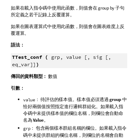
如果在載入指令碼中使用此函數，則值會在 group by 子句
所定義之若干記錄上反覆運算。
如果在圖表運算式中使用此函數，則值會在圖表維度上反
覆運算。
語法：
TTest_conf (
grp, value [, sig [,
eq_var]]
)
傳回的資料類型：
數值
引數：
： 待評估的樣本值。樣本值必須透過
group
中
value
恰好兩個值按照指定進行邏輯群組化。如果載入指
令碼中未提供樣本值的欄位名稱，則欄位會自動命
名為
Value
。
： 包含兩個樣本群組名稱的欄位。如果載入指令
grp
碼中未提供群組的欄位名稱，則欄位的名稱會自動