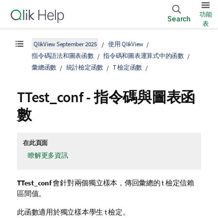
功能
Search
表
QlikView September 2025
使用 QlikView
指令碼語法和圖表函數
指令碼和圖表運算式中的函數
彙總函數
統計檢定函數
T 檢定函數
TTest_conf
- 指令碼與圖表函
數
在此頁面
瞭解更多資訊
TTest_conf
會針對兩個獨立樣本，傳回彙總的 t 檢定信賴
區間值。
此函數適用於獨立樣本學生 t 檢定。