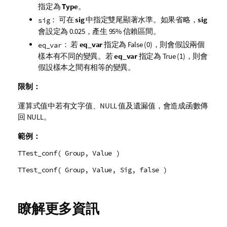
指定為
Type
。
： 可在
sig
中指定雙尾顯著水準。如果省略，
sig
sig
會設定為 0.025，產生 95% 信賴區間。
： 若
eq_var
指定為
False
(0)，則會假設兩個
eq_var
樣本有不同的變異。若
eq_var
指定為
True
(1)，則會
假設樣本之間有相等的變異。
限制：
運算式值中若有文字值、
NULL
值及遺漏值，會造成函數傳
回
NULL
。
範例：
TTest_conf( Group, Value )
TTest_conf( Group, Value, Sig, false )
瞭解更多資訊