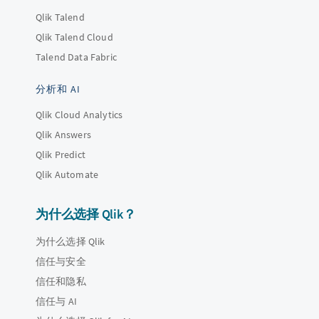
Qlik Talend
Qlik Talend Cloud
Talend Data Fabric
分析和 AI
Qlik Cloud Analytics
Qlik Answers
Qlik Predict
Qlik Automate
为什么选择 Qlik？
为什么选择 Qlik
信任与安全
信任和隐私
信任与 AI