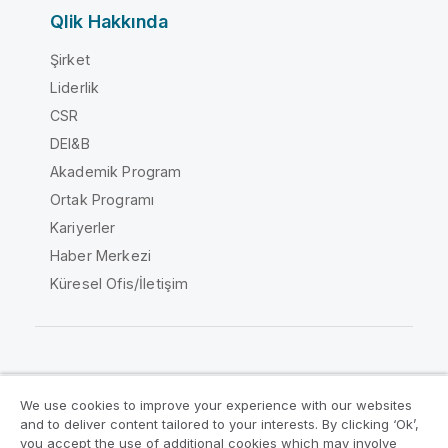
Qlik Hakkında
Şirket
Liderlik
CSR
DEI&B
Akademik Program
Ortak Programı
Kariyerler
Haber Merkezi
Küresel Ofis/İletişim
Qlik Topluluğu
We use cookies to improve your experience with our websites
and to deliver content tailored to your interests. By clicking ‘Ok’,
Yasal sözleşmeler
Ürün Koşulları
you accept the use of additional cookies which may involve