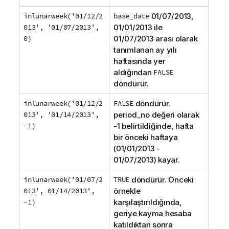
inlunarweek('01/12/2
base_date
01/07/2013
,
013', '01/07/2013',
01/01/2013
ile
0)
01/07/2013
arası olarak
tanımlanan ay yılı
haftasında yer
aldığından
FALSE
döndürür.
inlunarweek('01/12/2
FALSE
döndürür.
013', '01/14/2013',
period_no
değeri olarak
-1)
-1 belirtildiğinde, hafta
bir önceki haftaya
(
01/01/2013
-
01/07/2013
) kayar.
inlunarweek('01/07/2
TRUE
döndürür. Önceki
013', 01/14/2013',
örnekle
-1)
karşılaştırıldığında,
geriye kayma hesaba
katıldıktan sonra