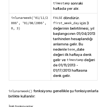
timestamp
sonraki
haftada yer alır.
inlunarweek('01/11/2
FALSE
döndürür.
006', '01/08/2006',
first_week_day
için 3
0, 3)
değerinin belirtilmesi, yıl
başlangıcının
01/04/2013
tarihinden hesaplandığı
anlamına gelir. Bu
nedenle
base
_date
değeri ilk haftaya denk
gelir ve
timestamp
değeri
de
01/11/2013
-
01/17/2013
haftasına
denk gelir.
fonksiyonu genellikle şu fonksiyonlarla
inlunarweek()
birlikte kullanılır:
İlgili fonksiyonlar