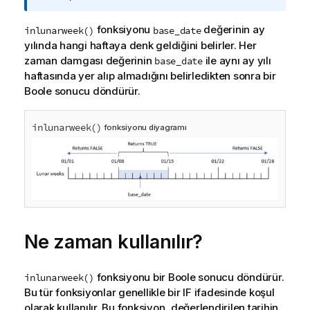
l
g
fonksiyonu
değerinin ay
inlunarweek()
base_date
i
yılında hangi haftaya denk geldiğini belirler. Her
n
zaman damgası değerinin
ile aynı ay yılı
base_date
o
haftasında yer alıp almadığını belirledikten sonra bir
t
Boole sonucu döndürür.
u
inlunarweek()
fonksiyonu diyagramı
Ne zaman kullanılır?
fonksiyonu bir Boole sonucu döndürür.
inlunarweek()
Bu tür fonksiyonlar genellikle bir IF ifadesinde koşul
olarak kullanılır. Bu fonksiyon, değerlendirilen tarihin