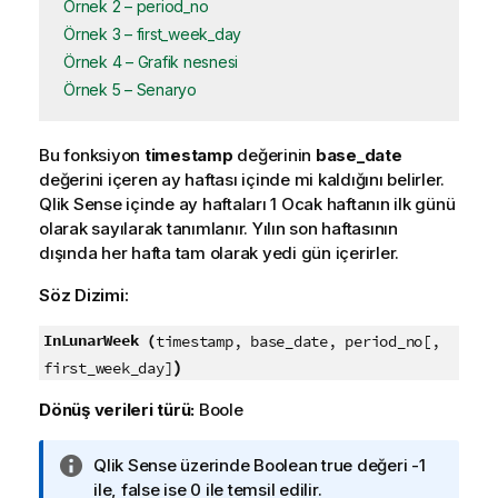
Örnek 2 – period_no
Örnek 3 – first_week_day
Örnek 4 – Grafik nesnesi
Örnek 5 – Senaryo
Bu fonksiyon
timestamp
değerinin
base_date
değerini içeren ay haftası içinde mi kaldığını belirler.
Qlik Sense
içinde ay haftaları 1 Ocak haftanın ilk günü
olarak sayılarak tanımlanır. Yılın son haftasının
dışında her hafta tam olarak yedi gün içerirler.
Söz Dizimi:
InLunarWeek (
timestamp, base_date, period_no[,
)
first_week_day]
Dönüş verileri türü:
Boole
B
Qlik Sense
üzerinde Boolean true değeri -1
i
ile, false ise 0 ile temsil edilir.