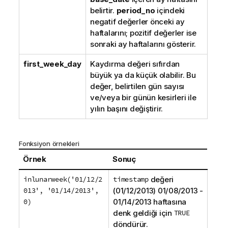
belirtir.
period_no
içindeki
negatif değerler önceki ay
haftalarını; pozitif değerler ise
sonraki ay haftalarını gösterir.
first_week_day
Kaydırma değeri sıfırdan
büyük ya da küçük olabilir. Bu
değer, belirtilen gün sayısı
ve/veya bir günün kesirleri ile
yılın başını değiştirir.
Fonksiyon örnekleri
Örnek
Sonuç
inlunarweek('01/12/2
timestamp
değeri
013', '01/14/2013',
(
01/12/2013
)
01/08/2013
-
0)
01/14/2013
haftasına
denk geldiği için
TRUE
döndürür.