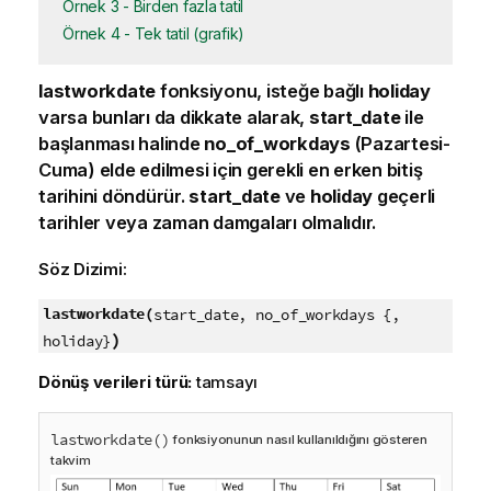
Örnek 3 - Birden fazla tatil
Örnek 4 - Tek tatil (grafik)
lastworkdate
fonksiyonu, isteğe bağlı
holiday
varsa bunları da dikkate alarak,
start_date
ile
başlanması halinde
no_of_workdays
(Pazartesi-
Cuma) elde edilmesi için gerekli en erken bitiş
tarihini döndürür.
start_date
ve
holiday
geçerli
tarihler veya zaman damgaları olmalıdır.
Söz Dizimi:
lastworkdate(
start_date, no_of_workdays {,
)
holiday}
Dönüş verileri türü:
tamsayı
lastworkdate()
fonksiyonunun nasıl kullanıldığını gösteren
takvim