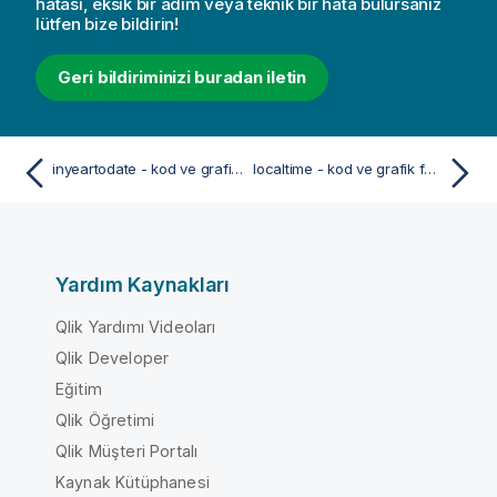
hatası, eksik bir adım veya teknik bir hata bulursanız
lütfen bize bildirin!
Geri bildiriminizi buradan iletin
inyeartodate - kod ve grafik fonksiyonu
localtime - kod ve grafik fonksiyonu
Yardım Kaynakları
Qlik Yardımı Videoları
Qlik Developer
Eğitim
Qlik Öğretimi
Qlik Müşteri Portalı
Kaynak Kütüphanesi