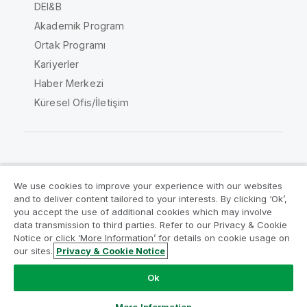
DEI&B
Akademik Program
Ortak Programı
Kariyerler
Haber Merkezi
Küresel Ofis/İletişim
Qlik Topluluğu
We use cookies to improve your experience with our websites
and to deliver content tailored to your interests. By clicking ‘Ok’,
Yasal sözleşmeler
Ürün Koşulları
you accept the use of additional cookies which may involve
data transmission to third parties. Refer to our Privacy & Cookie
Legal Policies
Legal Policies
Notice or click ‘More Information’ for details on cookie usage on
Kullanım koşulları
Ticari markalar
our sites.
Privacy & Cookie Notice
Do Not Share My Info
Ok
Telif Hakkı © 1993-2026 QlikTech International AB. Tüm
hakları saklıdır.