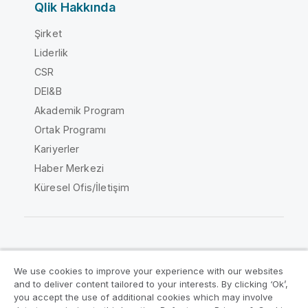
Qlik Hakkında
Şirket
Liderlik
CSR
DEI&B
Akademik Program
Ortak Programı
Kariyerler
Haber Merkezi
Küresel Ofis/İletişim
Qlik Topluluğu
We use cookies to improve your experience with our websites
and to deliver content tailored to your interests. By clicking ‘Ok’,
Yasal sözleşmeler
Ürün Koşulları
you accept the use of additional cookies which may involve