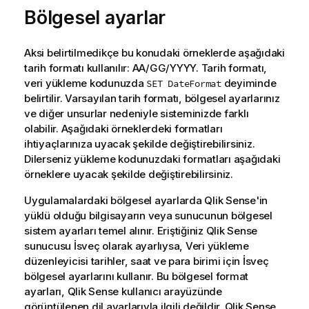
Bölgesel ayarlar
Aksi belirtilmedikçe bu konudaki örneklerde aşağıdaki
tarih formatı kullanılır: AA/GG/YYYY. Tarih formatı,
veri yükleme kodunuzda
deyiminde
SET DateFormat
belirtilir. Varsayılan tarih formatı, bölgesel ayarlarınız
ve diğer unsurlar nedeniyle sisteminizde farklı
olabilir. Aşağıdaki örneklerdeki formatları
ihtiyaçlarınıza uyacak şekilde değiştirebilirsiniz.
Dilerseniz yükleme kodunuzdaki formatları aşağıdaki
örneklere uyacak şekilde değiştirebilirsiniz.
Uygulamalardaki bölgesel ayarlarda
Qlik Sense
'in
yüklü olduğu bilgisayarın veya sunucunun bölgesel
sistem ayarları temel alınır. Eriştiğiniz
Qlik Sense
sunucusu İsveç olarak ayarlıysa, Veri yükleme
düzenleyicisi tarihler, saat ve para birimi için İsveç
bölgesel ayarlarını kullanır. Bu bölgesel format
ayarları,
Qlik Sense
kullanıcı arayüzünde
görüntülenen dil ayarlarıyla ilgili değildir.
Qlik Sense
,