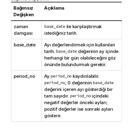
Bağımsız
Açıklama
Değişken
zaman
base_date
ile karşılaştırmak
damgası
istediğiniz tarih.
base_date
Ayı değerlendirmek için kullanılan
tarih.
base_date
değerinin ay içinde
herhangi bir gün olabileceğini göz
önünde bulundurmak gerekir.
period_no
Ay
period_no
kaydırılabilir.
period_no
, 0 değerinin
base_date
değerini içeren ayı gösterdiği bir
tam sayıdır.
period_no
içindeki
negatif değerler önceki ayları;
pozitif değerler ise sonraki ayları
gösterir.