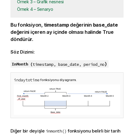
Örnek 3 – Grafik nesnesi
Örnek 4 – Senaryo
Bu fonksiyon,
timestamp
değerinin
base_date
değerini içeren ay içinde olması halinde
True
döndürür.
Söz Dizimi:
)
InMonth (
timestamp, base_date, period_no
indaytotime
fonksiyonu diyagramı.
Diğer bir deyişle
fonksiyonu belirli bir tarih
inmonth()