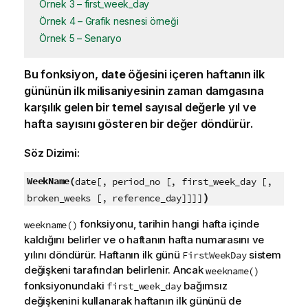
Örnek 3 – first_week_day
Örnek 4 – Grafik nesnesi örneği
Örnek 5 – Senaryo
Bu fonksiyon,
date
öğesini içeren haftanın ilk
gününün ilk milisaniyesinin zaman damgasına
karşılık gelen bir temel sayısal değerle yıl ve
hafta sayısını gösteren bir değer döndürür.
Söz Dizimi:
WeekName(
date[, period_no [, first_week_day [,
)
broken_weeks [, reference_day]]]]
fonksiyonu, tarihin hangi hafta içinde
weekname()
kaldığını belirler ve o haftanın hafta numarasını ve
yılını döndürür. Haftanın ilk günü
sistem
FirstWeekDay
değişkeni tarafından belirlenir. Ancak
weekname()
fonksiyonundaki
bağımsız
first_week_day
değişkenini kullanarak haftanın ilk gününü de