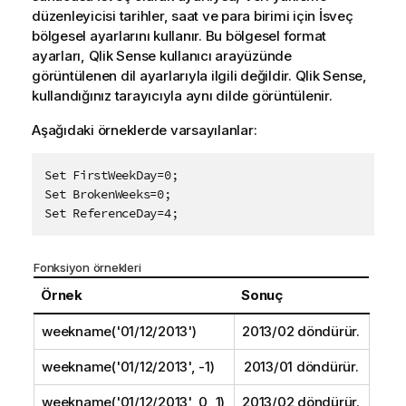
düzenleyicisi tarihler, saat ve para birimi için İsveç
bölgesel ayarlarını kullanır. Bu bölgesel format
ayarları,
Qlik Sense
kullanıcı arayüzünde
görüntülenen dil ayarlarıyla ilgili değildir.
Qlik Sense
,
kullandığınız tarayıcıyla aynı dilde görüntülenir.
Aşağıdaki örneklerde varsayılanlar:
Set FirstWeekDay=0;  

Set BrokenWeeks=0;   

Set ReferenceDay=4;
Fonksiyon örnekleri
Örnek
Sonuç
weekname('01/12/2013')
2013/02 döndürür.
weekname('01/12/2013', -1)
2013/01 döndürür.
weekname('01/12/2013', 0, 1)
2013/02 döndürür.