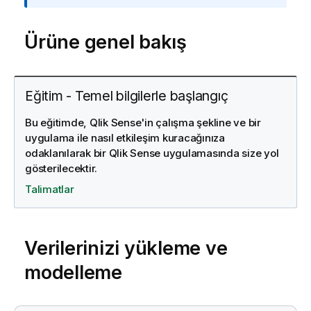
g
i
Ürüne genel bakış
n
o
t
u
Eğitim - Temel bilgilerle başlangıç
Bu eğitimde, Qlik Sense'in çalışma şekline ve bir
uygulama ile nasıl etkileşim kuracağınıza
odaklanılarak bir Qlik Sense uygulamasında size yol
gösterilecektir.
Talimatlar
Verilerinizi yükleme ve
modelleme