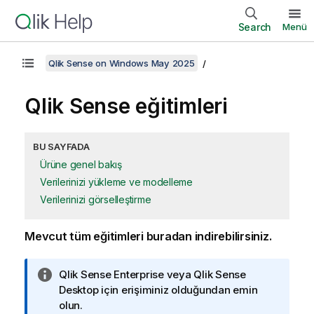
Search
Menü
Qlik Sense on Windows May 2025
Qlik Sense
eğitimleri
BU SAYFADA
Ürüne genel bakış
Verilerinizi yükleme ve modelleme
Verilerinizi görselleştirme
Mevcut tüm eğitimleri buradan indirebilirsiniz.
B
Qlik Sense Enterprise
veya
Qlik Sense
i
Desktop
için erişiminiz olduğundan emin
l
olun.