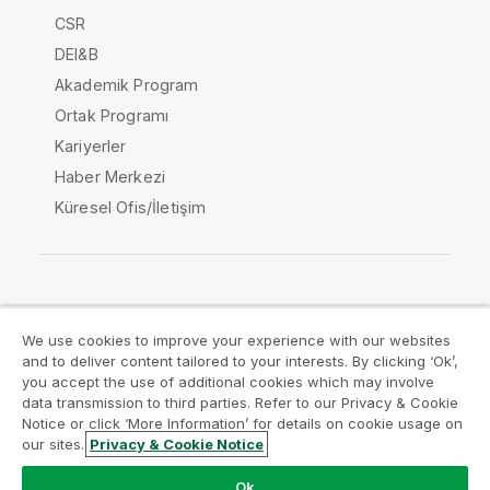
CSR
DEI&B
Akademik Program
Ortak Programı
Kariyerler
Haber Merkezi
Küresel Ofis/İletişim
Qlik Topluluğu
We use cookies to improve your experience with our websites
and to deliver content tailored to your interests. By clicking ‘Ok’,
Yasal sözleşmeler
Ürün Koşulları
you accept the use of additional cookies which may involve
data transmission to third parties. Refer to our Privacy & Cookie
Legal Policies
Legal Policies
Notice or click ‘More Information’ for details on cookie usage on
Kullanım koşulları
Ticari markalar
our sites.
Privacy & Cookie Notice
Do Not Share My Info
Ok