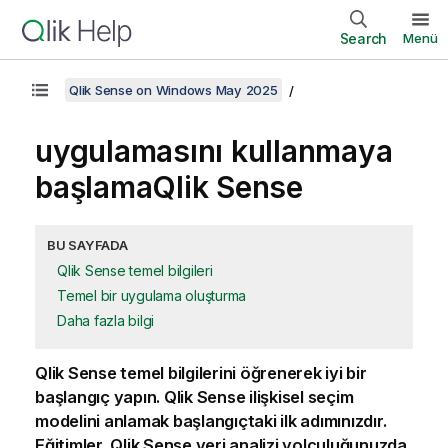
Search
Menü
Qlik Sense on Windows May 2025
uygulamasını kullanmaya
başlama
Qlik Sense
BU SAYFADA
Qlik Sense temel bilgileri
Temel bir uygulama oluşturma
Daha fazla bilgi
Qlik Sense
temel bilgilerini öğrenerek iyi bir
başlangıç yapın.
Qlik Sense
ilişkisel seçim
modelini anlamak başlangıçtaki ilk adımınızdır.
Eğitimler,
Qlik Sense
veri analizi yolculuğunuzda