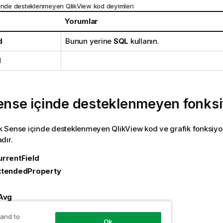
inde desteklenmeyen
QlikView
kod deyimleri
Yorumlar
d
Bunun yerine
SQL
kullanın.
d
ense
içinde desteklenmeyen fonksi
k Sense
içinde desteklenmeyen
QlikView
kod ve grafik fonksiyon
dır.
rrentField
xtendedProperty
Avg
tSum
 and to
Ok
ox