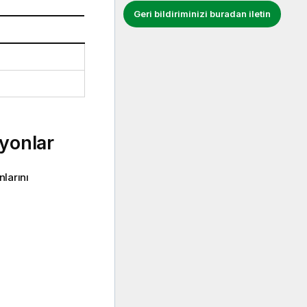
Geri bildiriminizi buradan iletin
yonlar
larını