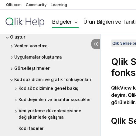
Qlik.com
Community
Learning
yenilikleri Qlik Sense
uygulamasını kullanmaya başlamaQlik
Belgeler
Ürün Bilgileri ve Tanıt
Sense
Oluştur
Qlik Sense 
Verileri yönetme
Uygulamalar oluşturma
Qlik 
Görselleştirmeler
fonks
Kod söz dizimi ve grafik fonksiyonları
QlikView
k
Kod söz dizimine genel bakış
deyim,
Qli
Kod deyimleri ve anahtar sözcükler
görülebilir.
Veri yükleme düzenleyicisinde
değişkenlerle çalışma
Qlik S
Kod ifadeleri