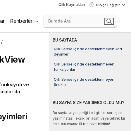
Qlik Kaynakları
Türkçe Değiştir
arı
Rehberler
BU SAYFADA
Qlik Sense içinde desteklenmeyen kod
deyimleri
ikView
Qlik Sense içinde desteklenmeyen
fonksiyonlar
Qlik Sense içinde desteklenmeyen
 fonksiyon ve
önekler
snalar da
BU SAYFA SİZE YARDIMCI OLDU MU?
Bu sayfa veya içeriği ile ilgili bir sorun; bir
yimleri
yazım hatası, eksik bir adım veya teknik bir
hata bulursanız lütfen bize bildirin!