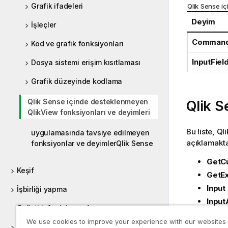
Grafik ifadeleri
Qlik Sense
iç
Deyim
İşleçler
Comman
Kod ve grafik fonksiyonları
InputFiel
Dosya sistemi erişim kısıtlaması
Grafik düzeyinde kodlama
Qlik Sense içinde desteklenmeyen
Qlik S
QlikView fonksiyonları ve deyimleri
Bu liste,
Qli
uygulamasında tavsiye edilmeyen
açıklamakta
fonksiyonlar ve deyimlerQlik Sense
GetCu
Keşif
GetE
Input
İşbirliği yapma
Input
Geliştiriciler için yardım
Inpu
We use cookies to improve your experience with our websites
Qlik Sense eğitimleri
MsgB