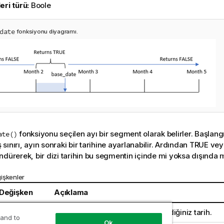
eri türü:
Boole
date
fonksiyonu diyagramı.
fonksiyonu seçilen ayı bir segment olarak belirler. Başlangıç
ate()
iş sınırı, ayın sonraki bir tarihine ayarlanabilir. Ardından TRUE v
dürerek, bir dizi tarihin bu segmentin içinde mi yoksa dışında mı 
işkenler
 Değişken
Açıklama
p
base_date
ile karşılaştırmak istediğiniz tarih.
 and to
Ok