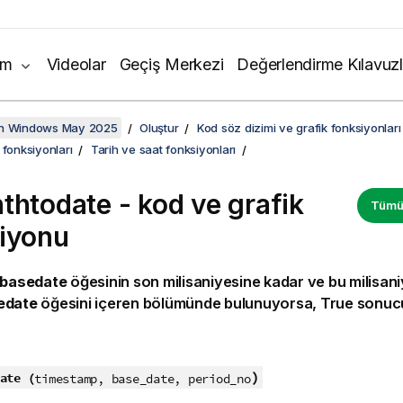
ım
Videolar
Geçiş Merkezi
Değerlendirme Kılavuzl
on Windows May 2025
Oluştur
Kod söz dizimi ve grafik fonksiyonları
 fonksiyonları
Tarih ve saat fonksiyonları
thtodate - kod ve grafik
Tümün
iyonu
basedate
öğesinin son milisaniyesine kadar ve bu milisani
edate
öğesini içeren bölümünde bulunuyorsa,
True
sonucu
:
)
ate (
timestamp, base_date, period_no