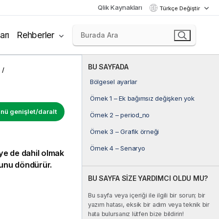
Qlik Kaynakları
Türkçe Değiştir
arı
Rehberler
BU SAYFADA
Bölgesel ayarlar
Örnek 1 – Ek bağımsız değişken yok
ü genişlet/daralt
Örnek 2 – period_no
Örnek 3 – Grafik örneği
Örnek 4 – Senaryo
ye de dahil olmak
nu döndürür.
BU SAYFA SİZE YARDIMCI OLDU MU?
Bu sayfa veya içeriği ile ilgili bir sorun; bir
yazım hatası, eksik bir adım veya teknik bir
hata bulursanız lütfen bize bildirin!