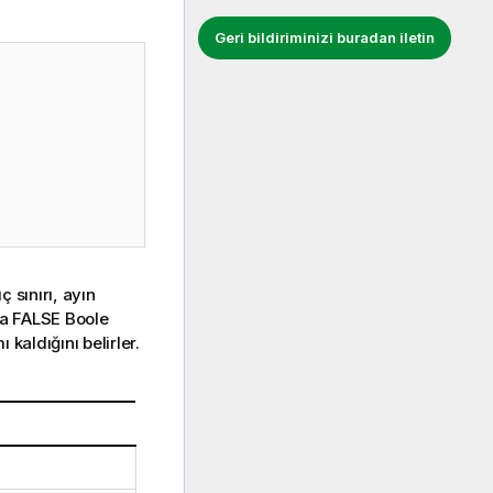
Geri bildiriminizi buradan iletin
 sınırı, ayın
eya FALSE Boole
kaldığını belirler.