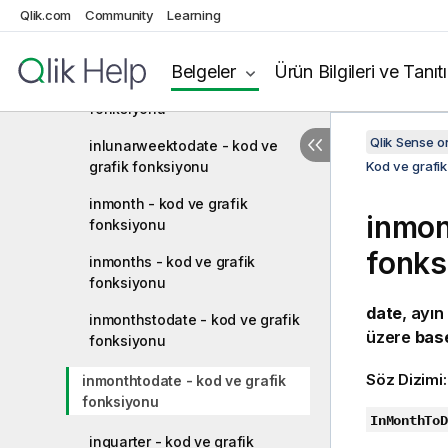
Qlik.com
Community
Learning
indaytotime - kod ve grafik
fonksiyonu
Belgeler
Ürün Bilgileri ve Tanıt
inlunarweek - kod ve grafik
fonksiyonu
Qlik Sense 
inlunarweektodate - kod ve
grafik fonksiyonu
Kod ve grafik
inmonth - kod ve grafik
inmon
fonksiyonu
fonks
inmonths - kod ve grafik
fonksiyonu
date
, ayın
inmonthstodate - kod ve grafik
üzere
bas
fonksiyonu
Söz Dizimi
inmonthtodate - kod ve grafik
fonksiyonu
InMonthToD
inquarter - kod ve grafik