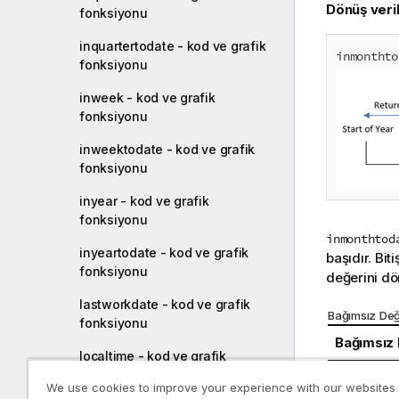
Dönüş veril
fonksiyonu
inquartertodate - kod ve grafik
inmonthto
fonksiyonu
inweek - kod ve grafik
fonksiyonu
inweektodate - kod ve grafik
fonksiyonu
inyear - kod ve grafik
fonksiyonu
inmonthtod
inyeartodate - kod ve grafik
başıdır. Bit
fonksiyonu
değerini dön
lastworkdate - kod ve grafik
Bağımsız Değ
fonksiyonu
Bağımsız
localtime - kod ve grafik
fonksiyonu
timestam
We use cookies to improve your experience with our websites