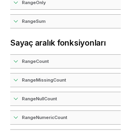
RangeOnly
RangeSum
Sayaç aralık fonksiyonları
RangeCount
RangeMissingCount
RangeNullCount
RangeNumericCount