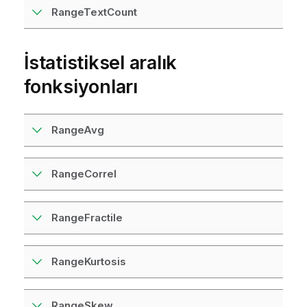
RangeTextCount
İstatistiksel aralık
fonksiyonları
RangeAvg
RangeCorrel
RangeFractile
RangeKurtosis
RangeSkew