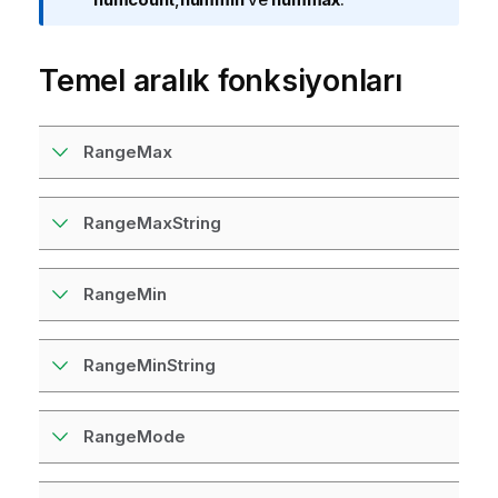
i
n
Temel aralık fonksiyonları
o
t
u
RangeMax
RangeMaxString
RangeMin
RangeMinString
RangeMode