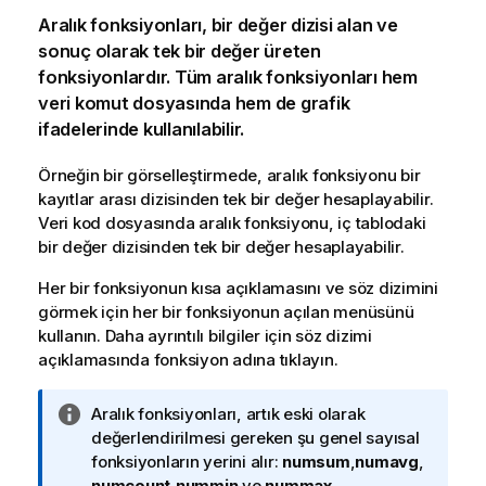
Aralık fonksiyonları, bir değer dizisi alan ve
sonuç olarak tek bir değer üreten
fonksiyonlardır. Tüm aralık fonksiyonları hem
veri komut dosyasında hem de grafik
ifadelerinde kullanılabilir.
Örneğin bir görselleştirmede, aralık fonksiyonu bir
kayıtlar arası dizisinden tek bir değer hesaplayabilir.
Veri kod dosyasında aralık fonksiyonu, iç tablodaki
bir değer dizisinden tek bir değer hesaplayabilir.
Her bir fonksiyonun kısa açıklamasını ve söz dizimini
görmek için her bir fonksiyonun açılan menüsünü
kullanın. Daha ayrıntılı bilgiler için söz dizimi
açıklamasında fonksiyon adına tıklayın.
B
Aralık fonksiyonları, artık eski olarak
i
değerlendirilmesi gereken şu genel sayısal
l
fonksiyonların yerini alır:
numsum
,
numavg
,
g
numcount
,
nummin
ve
nummax
.