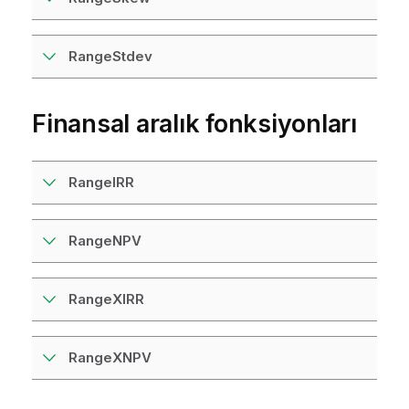
RangeStdev
Finansal aralık fonksiyonları
RangeIRR
RangeNPV
RangeXIRR
RangeXNPV