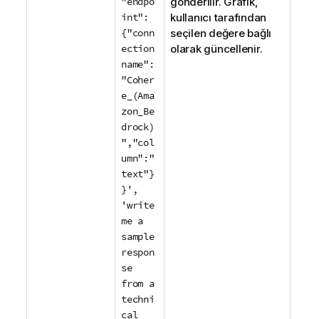
"endpo
gönderilir. Grafik,
int":
kullanıcı tarafından
{"conn
seçilen değere bağlı
ection
olarak güncellenir.
name":
"Coher
e_(Ama
zon_Be
drock)
","col
umn":"
text"}
}',
'write
me a
sample
respon
se
from a
techni
cal