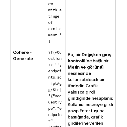
ow
with a
tinge
of
excite
ment.'
)
Cohere -
if(vQu
Bu, bir
Değişken giriş
Generate
estion
kontrolü
'ne bağlı bir
<> '',
Metin ve görüntü
endpoi
nesnesinde
nts.sc
kullanılabilecek bir
riptAg
ifadedir. Grafik
grStr(
yalnızca girdi
'{"Req
girildiğinde hesaplanır.
uestTy
Kullanıcı nesneye girdi
pe":"e
yazıp Enter tuşuna
ndpoin
bastığında, grafik
t",
girdilerine verilen
"endpo