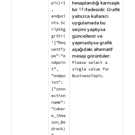
pic)=1
hesaplandığı karmaşık
,
bir
if
ifadesidir. Grafik
endpoi
yalnızca kullanıcı
nts.Sc
uygulamada bu
riptAg
seçimi yaptıysa
grStr(
güncellenir ve
'{"Req
yapmadıysa grafik
uestTy
aşağıdaki alternatif
pe":"e
mesajı görüntüler:
ndpoin
Please select a
t",
single value for
"endpo
BusinessTopic
.
int":
{"conn
ection
name":
"Coher
e_(Ama
zon_Be
drock)