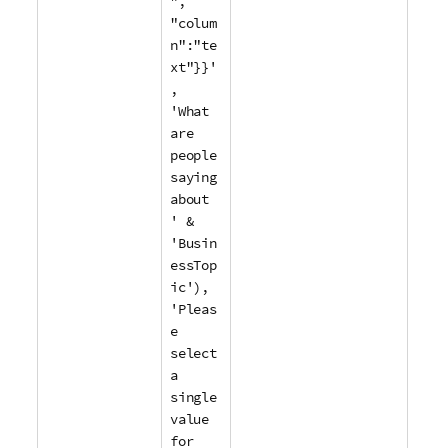
",
"colum
n":"te
xt"}}'
,
'What
are
people
saying
about
' &
'Busin
essTop
ic'),
'Pleas
e
select
a
single
value
for