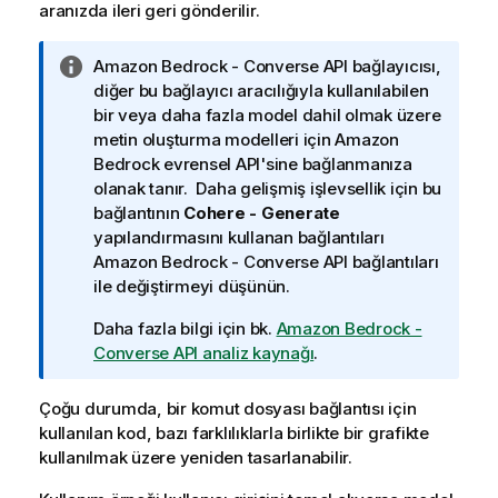
aranızda ileri geri gönderilir.
B
Amazon Bedrock - Converse API
bağlayıcısı,
i
diğer bu bağlayıcı aracılığıyla kullanılabilen
l
bir veya daha fazla model dahil olmak üzere
g
metin oluşturma modelleri için
Amazon
i
Bedrock
evrensel API'sine bağlanmanıza
n
olanak tanır. Daha gelişmiş işlevsellik için bu
o
bağlantının
Cohere - Generate
t
yapılandırmasını kullanan bağlantıları
u
Amazon Bedrock - Converse API
bağlantıları
ile değiştirmeyi düşünün.
Daha fazla bilgi için bk.
Amazon Bedrock -
Converse API analiz kaynağı
.
Çoğu durumda, bir komut dosyası bağlantısı için
kullanılan kod, bazı farklılıklarla birlikte bir grafikte
kullanılmak üzere yeniden tasarlanabilir.