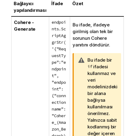
Bağlayıcı
İfade
Özet
yapılandırması
Cohere -
endpoi
Bu ifade, ifadeye
Generate
nts.Sc
girilmiş olan tek bir
riptAg
sorunun
Cohere
grStr(
yanıtını döndürür.
'{"Req
uestTy
U
Bu ifade bir
pe":"e
y
if
ifadesi
ndpoin
a
kullanmaz ve
t",
r
veri
"endpo
ı
modelinizdeki
int":
n
bir alana
{"conn
o
bağlıysa
ection
t
kullanılması
name":
u
önerilmez.
"Coher
Yalnızca sabit
e_(Ama
kodlanmış bir
zon_Be
değer içeren
drock)