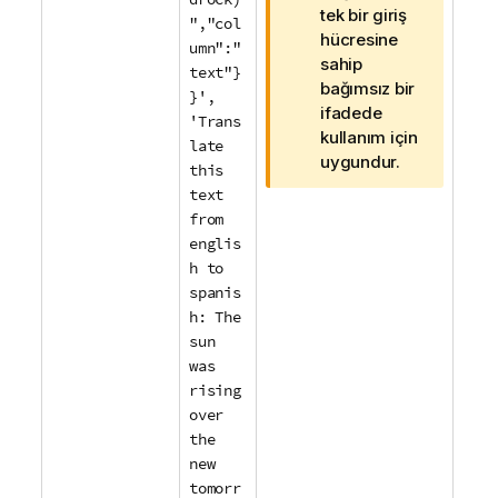
tek bir giriş
","col
hücresine
umn":"
sahip
text"}
bağımsız bir
}',
ifadede
'Trans
kullanım için
late
uygundur.
this
text
from
englis
h to
spanis
h: The
sun
was
rising
over
the
new
tomorr