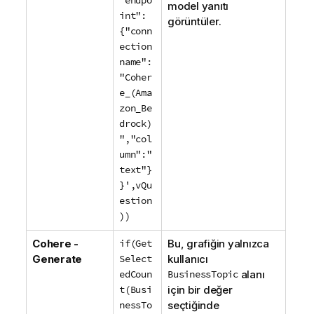
model yanıtı
int":
görüntüler.
{"conn
ection
name":
"Coher
e_(Ama
zon_Be
drock)
","col
umn":"
text"}
}',vQu
estion
))
Cohere -
if(Get
Bu, grafiğin yalnızca
Generate
Select
kullanıcı
edCoun
BusinessTopic
alanı
t(Busi
için bir değer
nessTo
seçtiğinde