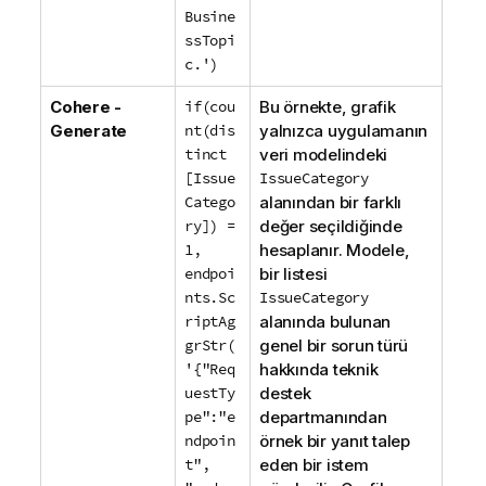
Busine
ssTopi
c.')
Cohere -
if(cou
Bu örnekte, grafik
Generate
nt(dis
yalnızca uygulamanın
tinct
veri modelindeki
[Issue
IssueCategory
Catego
alanından bir farklı
ry]) =
değer seçildiğinde
1,
hesaplanır. Modele,
endpoi
bir listesi
nts.Sc
IssueCategory
riptAg
alanında bulunan
grStr(
genel bir sorun türü
'{"Req
hakkında teknik
uestTy
destek
pe":"e
departmanından
ndpoin
örnek bir yanıt talep
t",
eden bir istem