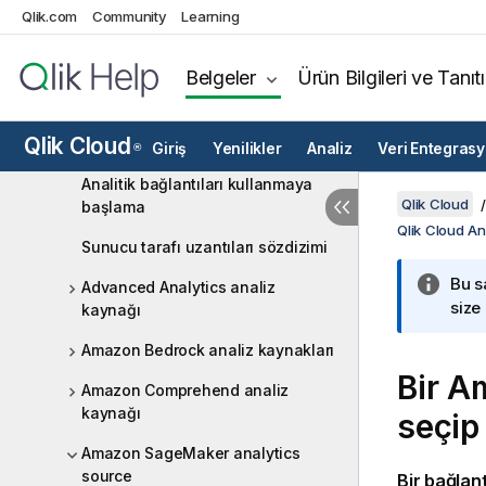
Qlik.com
Community
Learning
Qlik Cloud Analytics'teki veri
kaynakları
Belgeler
Ürün Bilgileri ve Tanıt
Dosyalardan veri yükleme
Qlik Cloud Analytics içindeki analitik
Qlik Cloud
Giriş
Yenilikler
Analiz
Veri Entegras
®
kaynaklar
Analitik bağlantıları kullanmaya
Qlik Cloud
başlama
Qlik Cloud Ana
Sunucu tarafı uzantıları sözdizimi
Bu s
Advanced Analytics analiz
size
kaynağı
Amazon Bedrock analiz kaynakları
Bir
Am
Amazon Comprehend analiz
kaynağı
seçip
Amazon SageMaker analytics
source
Bir
bağlant