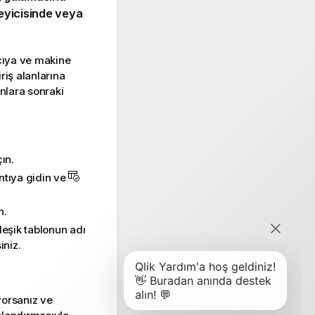
eyicisinde
veya
ıcıya ve makine
riş alanlarına
unlara sonraki
ın.
ntıya gidin ve
n.
leşik tablonun adı
iniz.
orsanız ve