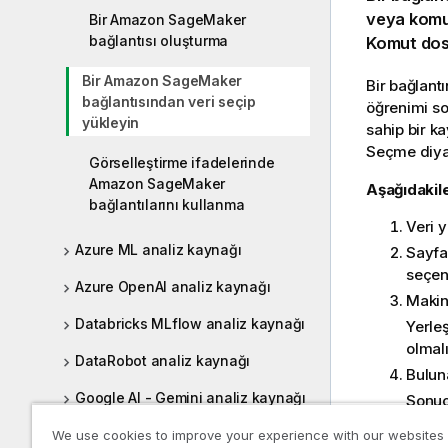
veya
komu
Bir Amazon SageMaker
bağlantısı oluşturma
Komut dos
Bir Amazon SageMaker
Bir bağlant
bağlantısından veri seçip
öğrenimi so
yükleyin
sahip bir ka
Seçme diyal
Görselleştirme ifadelerinde
Amazon SageMaker
Aşağıdakile
bağlantılarını kullanma
Veri 
Azure ML analiz kaynağı
Sayfa
seçen
Azure OpenAI analiz kaynağı
Makin
Databricks MLflow analiz kaynağı
Yerle
olmalı
DataRobot analiz kaynağı
Bulun
Google AI - Gemini analiz kaynağı
Sonuç 
Hugging Face analiz kaynağı
We use cookies to improve your experience with our websites