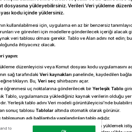
t dosyasına
yükleyebilirsiniz. Verileri
Veri yükleme düzenl
yası kodu
içinde yüklersiniz.
ının kullanılabilmesi için, uygulama en az bir benzersiz tanımlay
runları ve görevleri için modellere gönderilecek içeriği alacak gi
ynak veri tablosu olması gerekir. Tablo ve Alan adını not edin; b
oğunda ihtiyacınız olacak.
ri yapın:
yükleme düzenleyicisi
veya
Komut dosyası kodu
uygulamasını aç
nın sağ tarafındaki
Veri kaynakları
panelinde, kaydedilen bağla
eğine tıklayın. Bu,
Veri seç
sihirbazını açar.
e öğrenmesi uç noktalarına gönderilecek bir
Yerleşik Tablo
giri
şik Tablo, uygulamanıza yüklediğiniz kaynak verilerin olduğu yer
dır. Yerleşik tablo adını
Veri modeli görüntüleyicisi
'nde bulabilirs
an sonuç tablosu
Tablolar
altında otomatik olarak görünür.
tablosunun adı bağlantıda yapılandırılan tablo adıdır.
Modelden döndürülen tüm alanları uygulamanıza yüklemek istiy
 and to
Ok