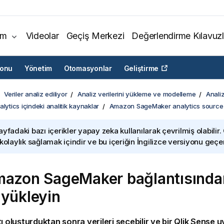
ım
Videolar
Geçiş Merkezi
Değerlendirme Kılavuzl
yonu
Yönetim
Otomasyonlar
Geliştirme
Veriler analiz ediliyor
Analiz verilerini yükleme ve modelleme
Analiz
lytics içindeki analitik kaynaklar
Amazon SageMaker analytics source
ayfadaki bazı içerikler yapay zeka kullanılarak çevrilmiş olabilir.
 kolaylık sağlamak içindir ve bu içeriğin İngilizce versiyonu geçerl
azon SageMaker
bağlantısında
 yükleyin
ı
oluşturduktan sonra verileri seçebilir ve bir
Qlik Sense
u