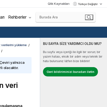
Qlik Kaynakları
Türkçe Değiştir
arı
Rehberler
BU SAYFA SİZE YARDIMCI OLDU MU?
 verilerini yükleme
Bu sayfa veya içeriği ile ilgili bir sorun; bir
yazım hatası, eksik bir adım veya teknik bir
hata bulursanız lütfen bize bildirin!
 Çeviri yalnızca
i olacaktır.
Geri bildiriminizi buradan iletin
n veri
ygulamasına