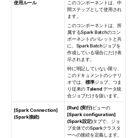
使用ルール
このコンポーネントは、中
間ステップとして使用され
ます。
このコンポーネントは、所
属するSpark Batchのコン
ポーネントのパレットと共
に、Spark Batchジョブを
作成している場合にだけ表
示されます。
特に明記していない限り、
このドキュメントのシナリ
オでは、
標準
ジョブ、つま
り従来の
Talend
データ統
合ジョブだけを扱います。
[Run] (実行)
ビューの
[Spark Connection]
[Spark configuration]
(Spark接続)
(Spark設定)
タブで、ジョ
ブ全体でのSparkクラスタ
ーへの接続を定義します。