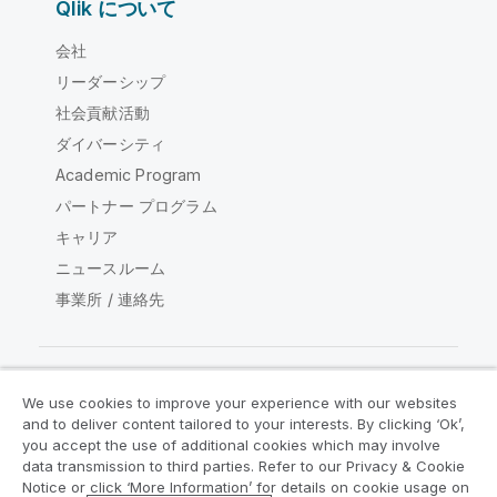
Qlik について
会社
リーダーシップ
社会貢献活動
ダイバーシティ
Academic Program
パートナー プログラム
キャリア
ニュースルーム
事業所 / 連絡先
We use cookies to improve your experience with our websites
Qlik コミュニティ
and to deliver content tailored to your interests. By clicking ‘Ok’,
you accept the use of additional cookies which may involve
data transmission to third parties. Refer to our Privacy & Cookie
法的契約
製品規約
Legal Policies
Notice or click ‘More Information’ for details on cookie usage on