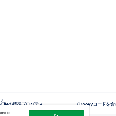
ック
vyFileの標準プロパティ
Groovyコードを
 and to
Ok