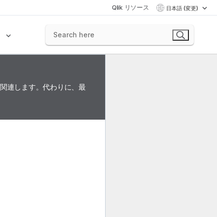
Qlik リソース
日本語 (変更)
ク
に関連します。代わりに、最