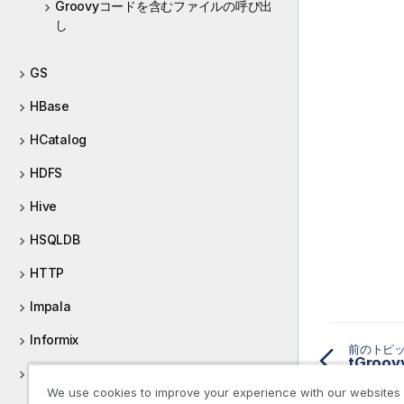
Groovyコードを含むファイルの呼び出
し
GS
HBase
HCatalog
HDFS
Hive
HSQLDB
HTTP
Impala
Informix
前のトピ
tGroo
Ingres
We use cookies to improve your experience with our websites