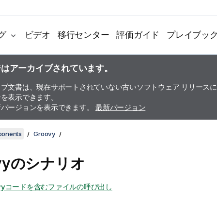
グ
ビデオ
移行センター
評価ガイド
プレイブッ
ジはアーカイブされています。
イブ文書は、現在サポートされていない古いソフトウェア リリース
ンを表示できます。
新バージョンを表示できます。
最新バージョン
ponents
Groovy
ovyのシナリオ
ovyコードを含むファイルの呼び出し