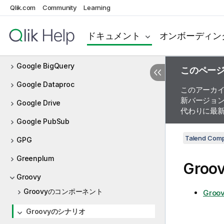
Qlik.com
Community
Learning
FTP
FullRow
ドキュメント
オンボーディン
Global Variable
Google BigQuery
このペー
Google Dataproc
このアーカ
新バージョ
Google Drive
代わりに最
Google PubSub
Talend Com
GPG
Greenplum
Gro
Groovy
Groovyのコンポーネント
Gro
Groovyのシナリオ