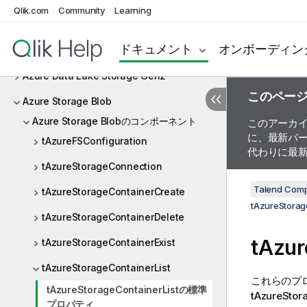
Qlik.com
Community
Learning
AS400
ドキュメント
オンボーディン
Avro
Azure Data Lake Storage Gen2
このペー
Azure Storage Blob
Azure Storage Blobのコンポーネント
このアーカ
に、最新バ
tAzureFSConfiguration
代わりに最
tAzureStorageConnection
Talend Com
tAzureStorageContainerCreate
tAzureStorag
tAzureStorageContainerDelete
tAzu
tAzureStorageContainerExist
tAzureStorageContainerList
これらのプ
tAzureStorageContainerListの標準
tAzureStor
プロパティ