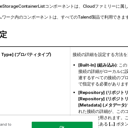
eStorageContainerList
コンポーネントは、
Cloud
ファミリーに属
ムワーク内のコンポーネントは、すべてのTalend製品で利用できま
定
ty Type] (プロパティタイプ)
接続の詳細を設定する方法を
[Built-In] (組み込み)
: こ
接続の詳細がローカルに
連するすべての接続のプ
で指定する必要がありま
[Repository] (リポジト
[Repository] (リポジト
[Metadata] (メタデータ)
れた接続の詳細が、この
よって再使用されます。
クスの横にある
[...]
ボタ
 and to
Ok