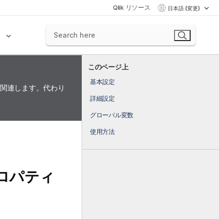
Qlik リソース
日本語 (変更)
ク
このページ上
基本設定
に関連します。代わり
詳細設定
グローバル変数
使用方法
準プロパティ