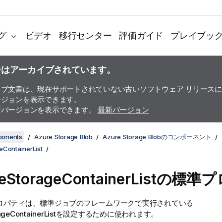
グ
ビデオ
移行センター
評価ガイド
プレイブッ
ジはアーカイブされています。
イブ文書は、現在サポートされていない古いソフトウェア リリース
ージョンを表示できます。
新バージョンを表示できます。
最新バージョン
ponents
Azure Storage Blob
Azure Storage Blobのコンポーネント
eContainerList
reStorageContainerListの標
ロパティは、
標準
ジョブのフレームワークで実行されている
ageContainerList
を設定するために使われます。