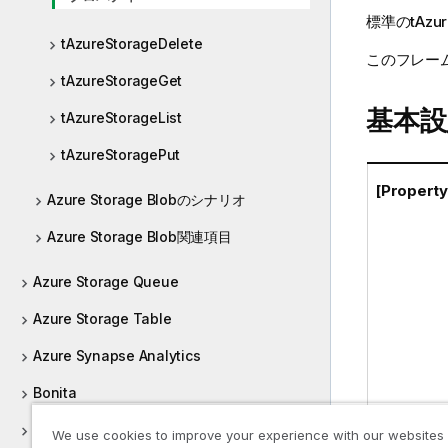
標準
の
tAzur
tAzureStorageDelete
このフレー
tAzureStorageGet
基本設
tAzureStorageList
tAzureStoragePut
[Proper
Azure Storage Blobのシナリオ
Azure Storage Blob関連項目
Azure Storage Queue
Azure Storage Table
Azure Synapse Analytics
Bonita
Box
We use cookies to improve your experience with our websites