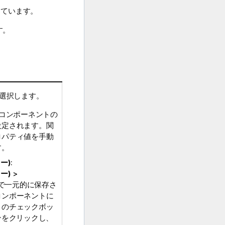
しています。
す。
選択します。
のコンポーネントの
設定されます。関
ロパティ値を手動
す。
リー)
:
リー)
>
で一元的に保存さ
コンポーネントに
このチェックボッ
ンをクリックし、