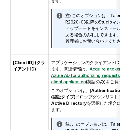
ます。
情
注:
このオプションは、Talendの
報
R2020-03以降のStudioマンス
メ
アップデートをインストール済み
モ
ある場合のみ利用できます。詳細
管理者にお問い合わせください。
[Client ID] (クラ
アプリケーションのクライアントIDを入
イアントID)
ます。関連情報は、
Acquire a token fr
Azure AD for authorizing requests fro
client application
(英語のみ)
をご覧くだ
このオプションは、
[Authentication ty
(認証タイプ)
ドロップダウンリストで
Az
Active Directory
を選択した場合に利用
ます。
情
注:
このオプションは、Talendの