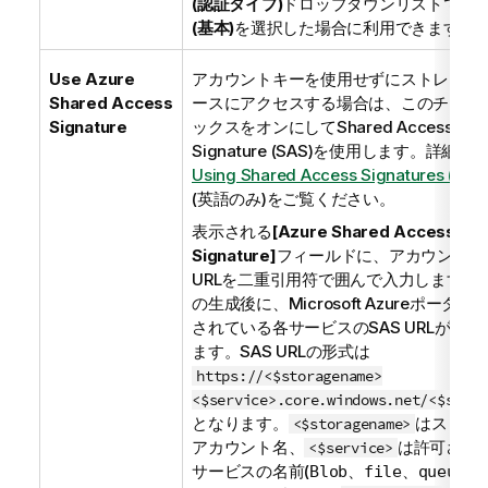
(認証タイプ)
ドロップダウンリストで
[Ba
(基本)
を選択した場合に利用できます。
Use Azure
アカウントキーを使用せずにストレージ
Shared Access
ースにアクセスする場合は、このチェッ
Signature
ックスをオンにしてShared Access
Signature (SAS)を使用します。詳細は
Using Shared Access Signatures (SAS
(英語のみ)
をご覧ください。
表示される
[Azure Shared Access
Signature]
フィールドに、アカウントのS
URLを二重引用符で囲んで入力します。S
の生成後に、Microsoft Azureポータル
されている各サービスのSAS URLが取得
ます。SAS URLの形式は
https://<$storagename>
<$service>.core.windows.net/<$sasto
となります。
はストレ
<$storagename>
アカウント名、
は許可され
<$service>
サービスの名前(
、
、
、
Blob
file
queue