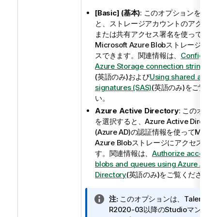
[Basic] (基本)
: このオプションを選択
と、ストレージアカウントのアクセス
または共有アクセス署名を使って
Microsoft Azure Blobストレージに
スできます。関連情報は、
Configuri
Azure Storage connection strings
(英語のみ)
および
Using shared acce
signatures (SAS)
(英語のみ)
をご覧く
い。
Azure Active Directory
: このオプ
を選択すると、Azure Active Director
(Azure AD)の認証情報を使ってMicros
Azure Blobストレージにアクセスで
す。関連情報は、
Authorize access t
blobs and queues using Azure Acti
Directory
(英語のみ)
をご覧ください。
情
注:
このオプションは、Talendの
報
R2020-03以降のStudioマンス