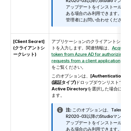
報
R2020-03以降のStudioマンス
メ
アップデートをインストール済み
モ
ある場合のみ利用できます。詳細
管理者にお問い合わせください。
[Client Secret]
アプリケーションのクライアントシーク
(クライアントシ
トを入力します。関連情報は、
Acquire 
ークレット)
token from Azure AD for authorizing
requests from a client application
(英語
をご覧ください。
このオプションは、
[Authentication ty
(認証タイプ)
ドロップダウンリストで
Az
Active Directory
を選択した場合に利用
ます。
情
注:
このオプションは、Talendの
報
R2020-03以降のStudioマンス
メ
アップデートをインストール済み
モ
ある場合のみ利用できます。詳細