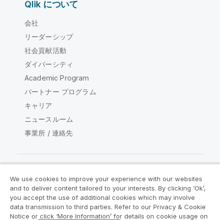
Qlik について
会社
リーダーシップ
社会貢献活動
ダイバーシティ
Academic Program
パートナー プログラム
キャリア
ニュースルーム
事業所 / 連絡先
We use cookies to improve your experience with our websites
Qlik コミュニティ
and to deliver content tailored to your interests. By clicking ‘Ok’,
you accept the use of additional cookies which may involve
data transmission to third parties. Refer to our Privacy & Cookie
法的契約
製品規約
Legal Policies
Notice or click ‘More Information’ for details on cookie usage on