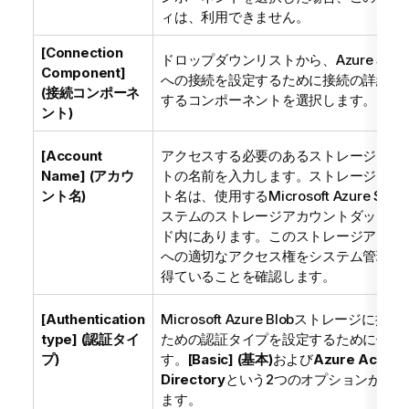
ィは、利用できません。
[Connection
ドロップダウンリストから、Azure Stora
Component]
への接続を設定するために接続の詳細を
(接続コンポーネ
するコンポーネントを選択します。
ント)
[Account
アクセスする必要のあるストレージアカ
Name] (アカウ
トの名前を入力します。ストレージアカ
ント名)
ト名は、使用するMicrosoft Azure Stor
ステムのストレージアカウントダッシュ
ド内にあります。このストレージアカウ
への適切なアクセス権をシステム管理者
得ていることを確認します。
[Authentication
Microsoft Azure Blobストレージに接
type] (認証タイ
ための認証タイプを設定するために使わ
プ)
す。
[Basic] (基本)
および
Azure Active
Directory
という2つのオプションが提供
ます。