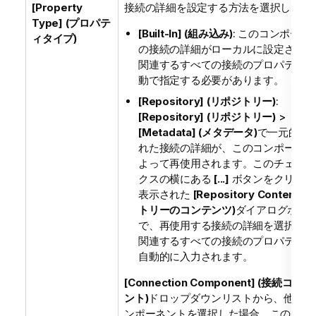
[Property
接続の詳細を設定する方法を選択します
Type] (プロパテ
[Built-In] (組み込み)
: このコンポーネ
ィタイプ)
の接続の詳細がローカルに設定されま
関連するすべての接続のプロパティ値
動で指定する必要があります。
[Repository] (リポジトリー)
:
[Repository] (リポジトリー)
>
[Metadata] (メタデータ)
で一元的に
れた接続の詳細が、このコンポーネン
よって再使用されます。このチェック
クスの横にある
[...]
ボタンをクリック
表示された
[Repository Content]
トリーのコンテンツ)
ダイアログボッ
で、再使用する接続の詳細を選択する
関連するすべての接続のプロパティに
自動的に入力されます。
[Connection Component] (接続コン
ント)
ドロップダウンリストから、他の接
ンポーネントを選択した場合、このプロ