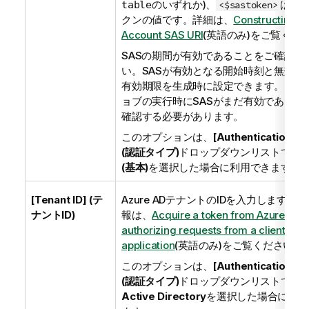
のいずれか)、
はSA
table
<$sastoken>
クンの値です。詳細は、
Constructing th
Account SAS URI
(英語のみ)
をご覧くだ
SASの期間が有効であることをご確認く
い。SASが有効となる開始時刻と無効と
有効期限を生成時に設定できます。また
ョブの実行時にSASがまだ有効であるこ
確認する必要があります。
このオプションは、
[Authentication ty
(認証タイプ)
ドロップダウンリストで
[Ba
(基本)
を選択した場合に利用できます。
[Tenant ID] (テ
Azure ADテナントのIDを入力します。
ナントID)
報は、
Acquire a token from Azure AD f
authorizing requests from a client
application
(英語のみ)
をご覧ください。
このオプションは、
[Authentication ty
(認証タイプ)
ドロップダウンリストで
Az
Active Directory
を選択した場合に利用