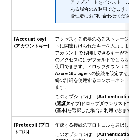
メ
アップデートをインストール済み
モ
ある場合のみ利用できます。詳細
管理者にお問い合わせください。
[Account key]
アクセスする必要のあるストレージアカ
(アカウントキー)
トに関連付けられたキーを入力します。
アカウントでも利用できるキーが2つあ
のアクセスにはデフォルトでどちらのキ
使用できます。ドロップダウンリストか
Azure Storageへの接続を設定するため
続の詳細を使用するコンポーネントを選
ます。
このオプションは、
[Authentication ty
(認証タイプ)
ドロップダウンリストで
[Ba
(基本)
を選択した場合に利用できます。
[Protocol] (プロ
作成する接続のプロトコルを選択します
トコル)
このオプションは、
[Authentication ty