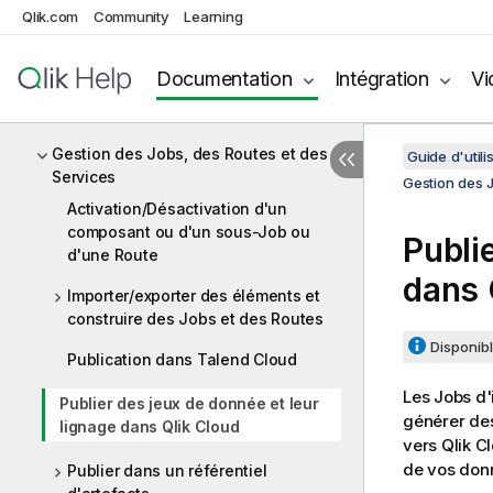
Qlik.com
Community
Learning
Intégration d'API
Conception de Joblets
Documentation
Intégration
Vi
Conception de Routelet
Gestion des Jobs, des Routes et des
Guide d'utili
Services
Gestion des 
Activation/Désactivation d'un
composant ou d'un sous-Job ou
Publi
d'une Route
dans
Importer/exporter des éléments et
construire des Jobs et des Routes
Disponibl
Publication dans Talend Cloud
Les Jobs d'
Publier des jeux de donnée et leur
générer des
lignage dans Qlik Cloud
vers
Qlik C
de vos donn
Publier dans un référentiel