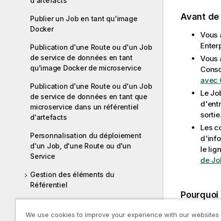
d'artefacts
Avant d
Publier un Job en tant qu'image
Docker
Vous 
Enterp
Publication d'une Route ou d'un Job
de service de données en tant
Vous 
qu'image Docker de microservice
Conso
avec 
Publication d'une Route ou d'un Job
Le Jo
de service de données en tant que
d'ent
microservice dans un référentiel
sortie
d'artefacts
Les c
Personnalisation du déploiement
d'inf
d'un Job, d'une Route ou d'un
le li
Service
de Jo
Gestion des éléments du
Référentiel
Pourquoi
Recherche d'un Job dans le
référentiel
We use cookies to improve your experience with our websites
N
Cons