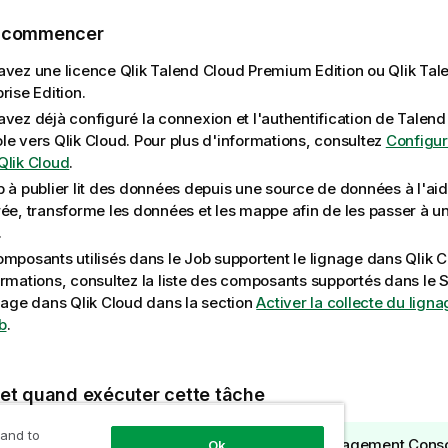
e commencer
avez une licence
Qlik Talend Cloud Premium Edition
ou
Qlik Tal
rise Edition
.
avez déjà configuré la connexion et l'authentification de
Talen
le
vers
Qlik Cloud
. Pour plus d'informations, consultez
Configur
Qlik Cloud
.
b à publier lit des données depuis une source de données à l'a
rée, transforme les données et les mappe afin de les passer à 
.
omposants utilisés dans le Job supportent le lignage dans
Qlik 
ormations, consultez la liste des composants supportés dans le
S
gnage dans
Qlik Cloud
dans la section
Activer la collecte du lign
b
.
 et quand exécuter cette tâche
 and to
eil :
Avant de publier votre Job dans
Talend Management Cons
Ok