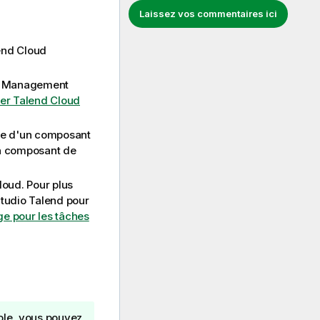
Laissez vos commentaires ici
end Cloud
d Management
er Talend Cloud
ide d'un composant
un composant de
Cloud
. Pour plus
tudio Talend
pour
age pour les tâches
ole
, vous pouvez