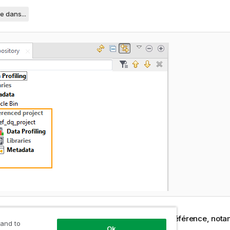
e dans...
 partager n'importe quel élément du projet de référence, not
 and to
Ok
 les modèles, les indicateurs et les règles.