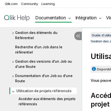
Qlik.com
d'artefacts
Community
Learning
Personnalisation du déploiement
Documentation
Intégration
Vi
d'un Job, d'une Route ou d'un
Service
Gestion des éléments du
Guide d'utili
Référentiel
Gestion des 
Recherche d'un Job dans le
référentiel
Utilis
Gestion des versions d'un Job ou
d'une Route
Disponibl
Documentation d'un Job ou d'une
Vous pouvez
Route
Utilisation de projets référencés
Accéd
Accéder aux éléments des projets
projet
référencés