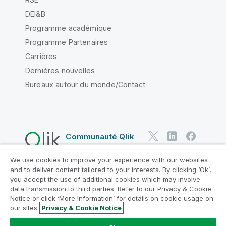
DEI&B
Programme académique
Programme Partenaires
Carrières
Dernières nouvelles
Bureaux autour du monde/Contact
Communauté Qlik
We use cookies to improve your experience with our websites
Contrats juridiques
and to deliver content tailored to your interests. By clicking ‘Ok’,
Conditions d'utilisation des produits
you accept the use of additional cookies which may involve
data transmission to third parties. Refer to our Privacy & Cookie
Legal Policies
Conditions légales
Notice or click ‘More Information’ for details on cookie usage on
Conditions d'utilisation
Marques
our sites.
Privacy & Cookie Notice
Do Not Share My Info