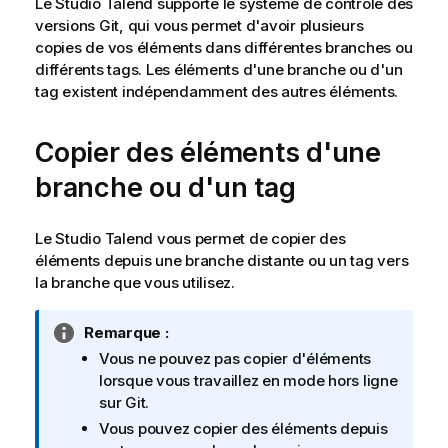
Le
Studio Talend
supporte le système de contrôle des
versions Git, qui vous permet d'avoir plusieurs
copies de vos éléments dans différentes branches ou
différents tags. Les éléments d'une branche ou d'un
tag existent indépendamment des autres éléments.
Copier des éléments d'une
branche ou d'un tag
Le
Studio Talend
vous permet de copier des
éléments depuis une branche distante ou un tag vers
la branche que vous utilisez.
N
Remarque :
o
Vous ne pouvez pas copier d'éléments
t
lorsque vous travaillez en mode hors ligne
e
sur Git.
I
Vous pouvez copier des éléments depuis
n