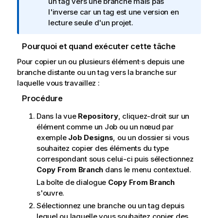
un tag vers une branche mais pas
f
l'inverse car un tag est une version en
o
lecture seule d'un projet.
r
m
Pourquoi et quand exécuter cette tâche
a
Pour copier un ou plusieurs élément·s depuis une
t
branche distante ou un tag vers la branche sur
i
laquelle vous travaillez :
o
n
Procédure
s
Dans la vue
Repository
, cliquez-droit sur un
élément comme un Job ou un nœud par
exemple
Job Designs
, ou un dossier si vous
souhaitez copier des éléments du type
correspondant sous celui-ci puis sélectionnez
Copy From Branch
dans le menu contextuel.
La boîte de dialogue
Copy From Branch
s'ouvre.
Sélectionnez une branche ou un tag depuis
lequel ou laquelle vous souhaitez copier des