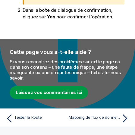
I
Dans la boîte de dialogue de confirmation,
n
cliquez sur
Yes
pour confirmer l'opération.
f
o
r
m
a
t
Cette page vous a-t-elle aidé ?
i
Si vous rencontrez des problèmes sur cette page ou
o
dans son contenu – une faute de frappe, une étape
n
manquante ou une erreur technique – faites-le-nous
s
savoir.
Laissez vos commentaires ici
Tester la Route
Mapping de flux de données