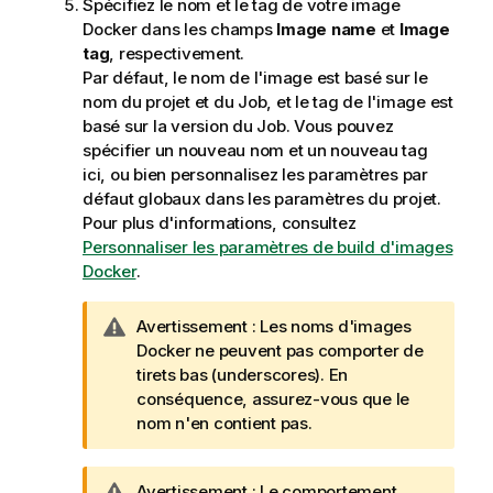
Spécifiez le nom et le tag de votre image
n
Docker dans les champs
Image name
et
Image
f
tag
, respectivement.
o
Par défaut, le nom de l'image est basé sur le
r
nom du projet et du Job, et le tag de l'image est
m
basé sur la version du Job. Vous pouvez
a
spécifier un nouveau nom et un nouveau tag
t
ici, ou bien personnalisez les paramètres par
i
défaut globaux dans les paramètres du projet.
o
Pour plus d'informations, consultez
n
Personnaliser les paramètres de build d'images
s
Docker
.
N
Avertissement :
Les noms d'images
o
Docker ne peuvent pas comporter de
t
tirets bas (underscores). En
e
conséquence, assurez-vous que le
I
nom n'en contient pas.
n
f
N
Avertissement :
Le comportement