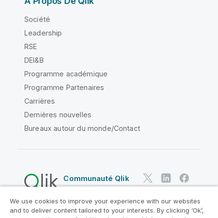
À Propos De Qlik
Société
Leadership
RSE
DEI&B
Programme académique
Programme Partenaires
Carrières
Dernières nouvelles
Bureaux autour du monde/Contact
Communauté Qlik
We use cookies to improve your experience with our websites
Contrats juridiques
and to deliver content tailored to your interests. By clicking ‘Ok’,
Conditions d'utilisation des produits