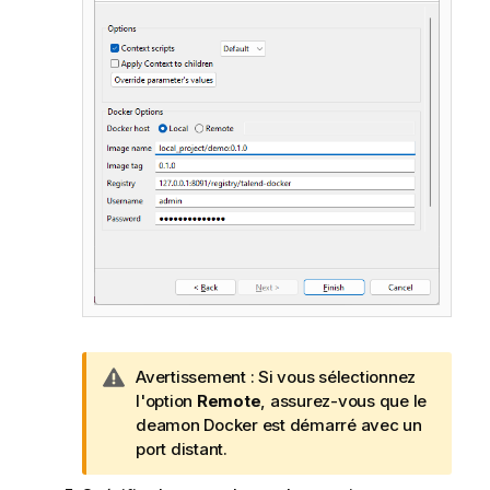
N
Avertissement :
Si vous sélectionnez
o
l'option
Remote
, assurez-vous que le
t
deamon Docker est démarré avec un
e
port distant.
I