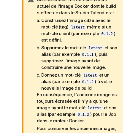
o
o
actuel de l'image Docker dont le build
r
t
s'effectue dans le
Studio Talend
est :
m
e
a
Construisez l'image cible avec le
I
t
mot-clé (tag)
même si un
latest
n
i
mot-clé client (par exemple
)
0.1.2
f
o
est défini.
o
n
Supprimez le mot-clé
et son
latest
r
s
alias (par exemple
), puis
0.1.1
m
supprimez l'image avant de
a
construire une nouvelle image.
t
Donnez un mot-clé
et un
latest
i
alias (par exemple
) à votre
0.1.2
o
nouvelle image de build.
n
En conséquence, l'ancienne image est
s
toujours écrasée et il n'y a qu'une
image ayant le mot-clé
et son
latest
alias (par exemple
) pour le Job
0.1.2
dans le moteur Docker.
Pour conserver les anciennes images,