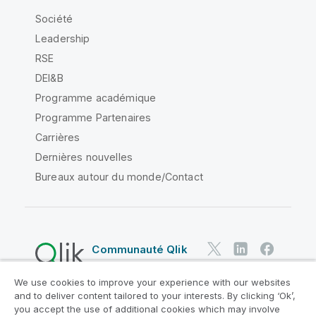
Société
Leadership
RSE
DEI&B
Programme académique
Programme Partenaires
Carrières
Dernières nouvelles
Bureaux autour du monde/Contact
Communauté Qlik
We use cookies to improve your experience with our websites
Contrats juridiques
and to deliver content tailored to your interests. By clicking ‘Ok’,
Conditions d'utilisation des produits
you accept the use of additional cookies which may involve