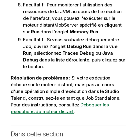
Facultatif :
Pour monitorer l'utilisation des
o
ressources de la JVM au cours de l'exécution
r
de l'artefact, vous pouvez l'exécuter sur le
m
moteur distant/JobServer spécifié en cliquant
a
sur
Run
dans l'onglet
Memory Run
.
t
i
Facultatif :
Si vous souhaitez déboguer votre
o
Job, ouvrez l'onglet
Debug Run
dans la vue
n
Run
, sélectionnez
Traces Debug
ou
Java
s
Debug
dans la liste déroulante, puis cliquez sur
le bouton.
Résolution de problèmes :
Si votre exécution
échoue sur le moteur distant, mais pas au cours
d'une opération simple d'exécution dans le
Studio
Talend
, construisez-le en tant que
Job Standalone
.
Pour des instructions, consultez
Déboguer les
exécutions du moteur distant
.
Dans cette section