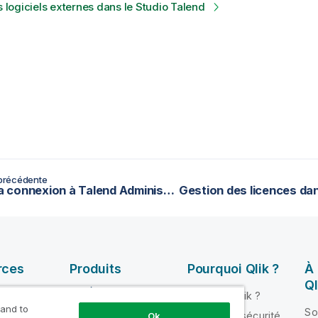
es logiciels externes dans le Studio Talend
précédente
Établir la connexion à Talend Administration Center via un serveur proxy avec authentification basique
rces
Produits
Pourquoi Qlik ?
À
Ql
INTÉGRATION ET
Pourquoi Qlik ?
QUALITÉ DE
 and to
ik Help
So
Fiabilité et sécurité
Ok
DONNÉES