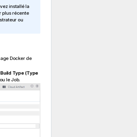
ez installé la
r plus récente
strateur ou
image Docker de
e
Build Type (Type
ou le Job.