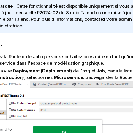
arque :
Cette fonctionnalité est disponible uniquement si vous av
 à jour mensuelle R2024-02 du
Studio Talend
ou une mise à jou
nie par
Talend
. Pour plus d'informations, contactez votre admini
nistratrice.
e
z la Route ou le Job que vous souhaitez construire en tant qu'
service dans l'espace de modélisation graphique.
la vue
Deployment (Déploiement)
de l'onglet
Job
, dans la list
nstruction)
, sélectionnez
Microservice
. Sauvegardez la Route 
 and to
Ok