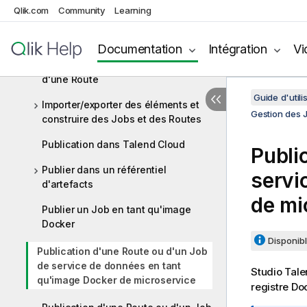
Qlik.com
Community
Learning
Gestion des Jobs, des Routes et des
Services
Documentation
Intégration
Vi
Activation/Désactivation d'un
composant ou d'un sous-Job ou
d'une Route
Guide d'utili
Importer/exporter des éléments et
Gestion des 
construire des Jobs et des Routes
Publication dans Talend Cloud
Publi
Publier dans un référentiel
servi
d'artefacts
de mi
Publier un Job en tant qu'image
Docker
Disponibl
Publication d'une Route ou d'un Job
de service de données en tant
Studio Tal
qu'image Docker de microservice
registre Do