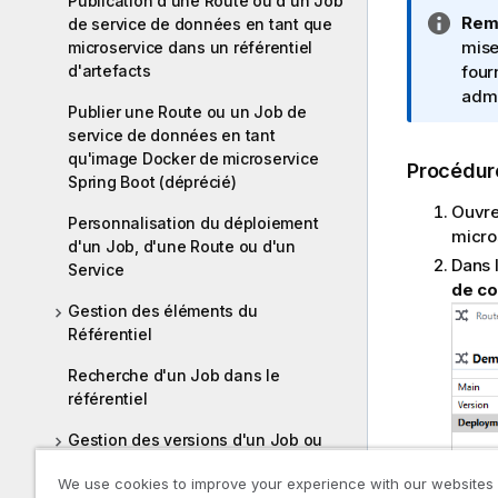
Publication d'une Route ou d'un Job
N
Rem
de service de données en tant que
o
mise
microservice dans un référentiel
d'artefacts
t
four
e
admi
Publier une Route ou un Job de
I
service de données en tant
n
qu'image Docker de microservice
Procédur
f
Spring Boot (déprécié)
o
Ouvre
r
Personnalisation du déploiement
micro
m
d'un Job, d'une Route ou d'un
Dans 
a
Service
de co
t
Gestion des éléments du
i
Référentiel
o
n
Recherche d'un Job dans le
s
référentiel
Gestion des versions d'un Job ou
d'une Route
We use cookies to improve your experience with our websites