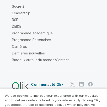
Société
Leadership
RSE
DEI&B
Programme académique
Programme Partenaires
Carrières
Dernières nouvelles
Bureaux autour du monde/Contact
Communauté Qlik
We use cookies to improve your experience with our websites
Contrats juridiques
and to deliver content tailored to your interests. By clicking ‘Ok’,
Conditions d'utilisation des produits
you accept the use of additional cookies which may involve