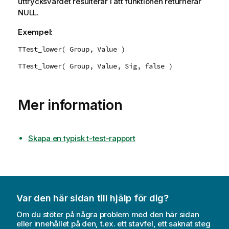
uttrycksvärdet resulterar i att funktionen returnerar
NULL
.
Exempel:
TTest_lower( Group, Value )
TTest_lower( Group, Value, Sig, false )
Mer information
Skapa en typisk t-test-rapport
Var den här sidan till hjälp för dig?
Om du stöter på några problem med den här sidan
eller innehållet på den, t.ex. ett stavfel, ett saknat steg