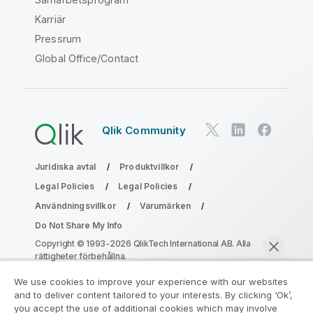
Karriär
Pressrum
Global Office/Contact
Qlik Community
Juridiska avtal
Produktvillkor
Legal Policies
Legal Policies
Användningsvillkor
Varumärken
Do Not Share My Info
Copyright © 1993-2026 QlikTech International AB. Alla
rättigheter förbehållna.
We use cookies to improve your experience with our websites
and to deliver content tailored to your interests. By clicking ‘Ok’,
Gå med i programmet Analytics
you accept the use of additional cookies which may involve