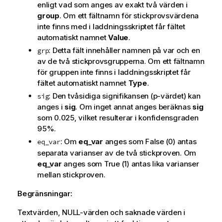
enligt vad som anges av exakt två värden i
group
. Om ett fältnamn för stickprovsvärdena
inte finns med i laddningsskriptet får fältet
automatiskt namnet
Value
.
: Detta fält innehåller namnen på var och en
grp
av de två stickprovsgrupperna. Om ett fältnamn
för gruppen inte finns i laddningsskriptet får
fältet automatiskt namnet
Type
.
: Den tvåsidiga signifikansen (p-värdet) kan
sig
anges i
sig
. Om inget annat anges beräknas
sig
som 0.025, vilket resulterar i konfidensgraden
95%.
: Om
eq_var
anges som
False
(0) antas
eq_var
separata varianser av de två stickproven. Om
eq_var
anges som
True
(1) antas lika varianser
mellan stickproven.
Begränsningar:
Textvärden,
NULL
-värden och saknade värden i