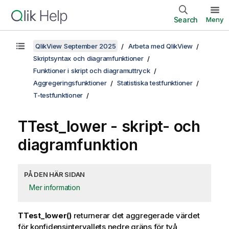
Search
Meny
QlikView September 2025
Arbeta med QlikView
Skriptsyntax och diagramfunktioner
Funktioner i skript och diagramuttryck
Aggregeringsfunktioner
Statistiska testfunktioner
T-testfunktioner
TTest_lower
- skript- och
diagramfunktion
PÅ DEN HÄR SIDAN
Mer information
TTest_lower()
returnerar det aggregerade värdet
för konfidensintervallets nedre gräns för två