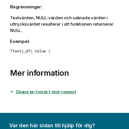
Begränsningar:
Textvärden,
NULL
-värden och saknade värden i
uttrycksvärdet resulterar i att funktionen returnerar
NULL
.
Exempel:
TTest1_df( Value )
Mer information
Skapa en typisk t-test-rapport
Var den här sidan till hjälp för dig?