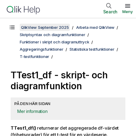
Search
Meny
QlikView September 2025
Arbeta med QlikView
Skriptsyntax och diagramfunktioner
Funktioner i skript och diagramuttryck
Aggregeringsfunktioner
Statistiska testfunktioner
T-testfunktioner
TTest1_df
- skript- och
diagramfunktion
PÅ DEN HÄR SIDAN
Mer information
TTest1_df()
returnerar det aggregerade df-värdet
(frihetsgrader) för ett t-test för en värdeserie.