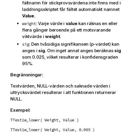
fältnamn för stickprovsvärdena inte finns med i
laddningsskriptet får fältet automatiskt namnet
Value
.
: Varje värde i
value
kan räknas en eller
weight
flera gånger beroende på ett motsvarande
viktvärde i
weight
.
: Den tvåsidiga signifikansen (p-värdet) kan
sig
anges i
sig
. Om inget annat anges beräknas
sig
som 0.025, vilket resulterar i konfidensgraden
95%.
Begränsningar:
Textvärden,
NULL
-värden och saknade värden i
uttrycksvärdet resulterar i att funktionen returnerar
NULL
.
Exempel:
TTest1w_lower( Weight, Value )
TTest1w_lower( Weight, Value, 0.005 )