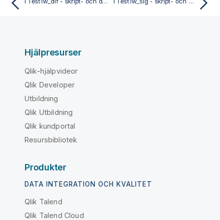
TTest1w_dif - skript- och diagramfunktion
TTest1w_sig - skript- och diagramfunktion
Hjälpresurser
Qlik-hjälpvideor
Qlik Developer
Utbildning
Qlik Utbildning
Qlik kundportal
Resursbibliotek
Produkter
DATA INTEGRATION OCH KVALITET
Qlik Talend
Qlik Talend Cloud