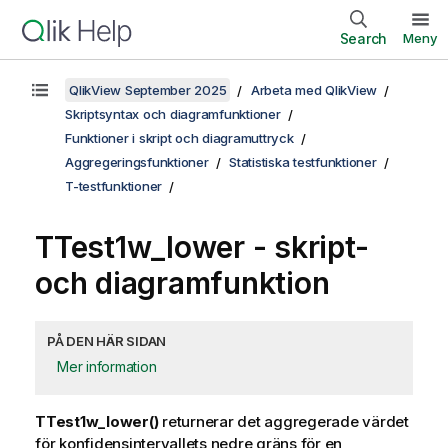
Search
Meny
QlikView September 2025
Arbeta med QlikView
Skriptsyntax och diagramfunktioner
Funktioner i skript och diagramuttryck
Aggregeringsfunktioner
Statistiska testfunktioner
T-testfunktioner
TTest1w_lower
- skript-
och diagramfunktion
PÅ DEN HÄR SIDAN
Mer information
TTest1w_lower()
returnerar det aggregerade värdet
för konfidensintervallets nedre gräns för en