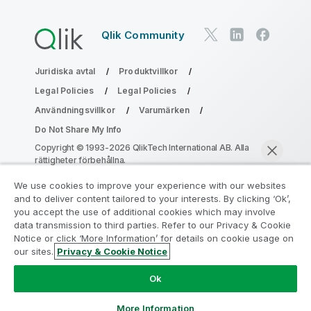
Qlik Community
Juridiska avtal
Produktvillkor
Legal Policies
Legal Policies
Användningsvillkor
Varumärken
Do Not Share My Info
Copyright © 1993-2026 QlikTech International AB. Alla
rättigheter förbehållna.
We use cookies to improve your experience with our websites
and to deliver content tailored to your interests. By clicking ‘Ok’,
Gå med i programmet Analytics
you accept the use of additional cookies which may involve
data transmission to third parties. Refer to our Privacy & Cookie
Modernization
Notice or click ‘More Information’ for details on cookie usage on
our sites.
Privacy & Cookie Notice
Modernisera utan att kompromissa med dina värdefulla
Chatta nu
QlikView-appar med programmet för
Ok
analysmodernisering.
Klicka här
för mer information eller
ta kontakt:
ampquestions@qlik.com
More Information